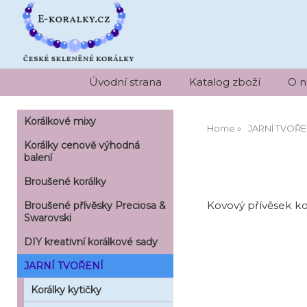
Úvodní strana
Katalog zboží
O n
Korálkové mixy
Home
JARNÍ TVOŘE
Korálky cenově výhodná
balení
Broušené korálky
Kovový přívěsek k
Broušené přívěsky Preciosa &
Swarovski
DIY kreativní korálkové sady
JARNÍ TVOŘENÍ
Korálky kytičky