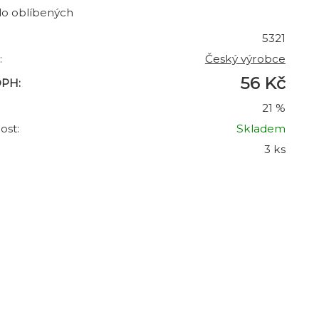
do oblíbených
5321
:
Český výrobce
56 Kč
DPH:
21 %
ost:
Skladem
3 ks