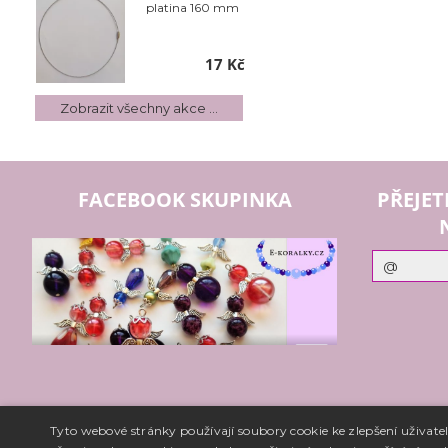
platina 160 mm
17 Kč
Zobrazit všechny akce ...
FACEBOOK SKUPINKA
PŘEJET
Tyto webové stránky používají soubory cookie ke zlepšení uživat
Copyright ©
www