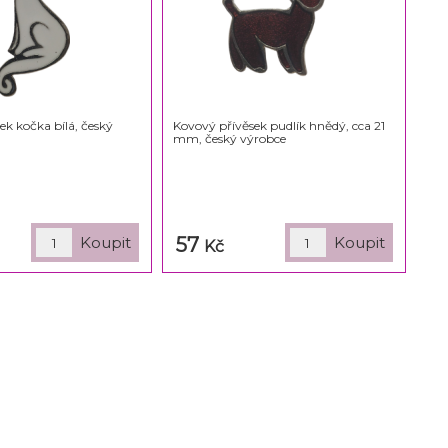
ek kočka bílá, český
Kovový přívěsek pudlík hnědý, cca 21
mm, český výrobce
57
Kč