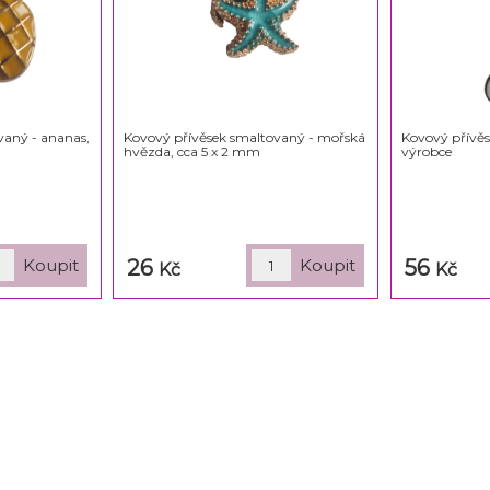
vaný - ananas,
Kovový přívěsek smaltovaný - mořská
Kovový přívěs
hvězda, cca 5 x 2 mm
výrobce
26
56
Kč
Kč