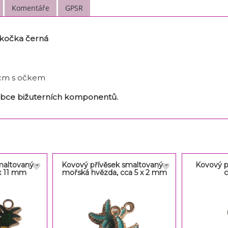
Komentáře
GPSR
 kočka černá
 cm s očkem
obce bižuterních komponentů.
maltovaný -
Kovový přívěsek smaltovaný -
Kovový př
 x 11 mm
mořská hvězda, cca 5 x 2 mm