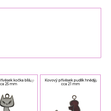
ívěsek kočka bílá,
Kovový přívěsek pudlík hnědý,
cca 25 mm
cca 21 mm