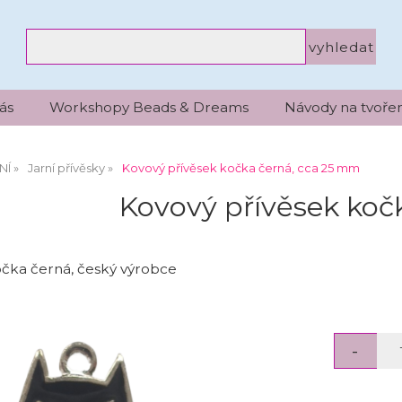
ás
Workshopy Beads & Dreams
Návody na tvořen
NÍ
Jarní přívěsky
Kovový přívěsek kočka černá, cca 25 mm
Kovový přívěsek koč
očka černá, český výrobce