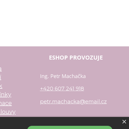
ESHOP PROVOZUJE
a
Ing. Petr Machačka
í
k
+420 607 241 918
ínky
petr.machacka@email.cz
mace
louvy
×
u
Shop5.cz