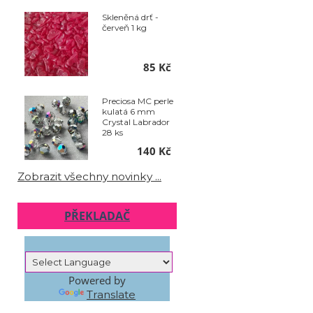
Skleněná drť -
červeň 1 kg
85 Kč
Preciosa MC perle
kulatá 6 mm
Crystal Labrador
28 ks
140 Kč
Zobrazit všechny novinky ...
PŘEKLADAČ
Powered by
Translate