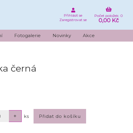
Přihlásit se
Počet položek: 0
0,00 Kč
Zaregistrovat se
í
Fotogalerie
Novinky
Akce
ka černá
ks