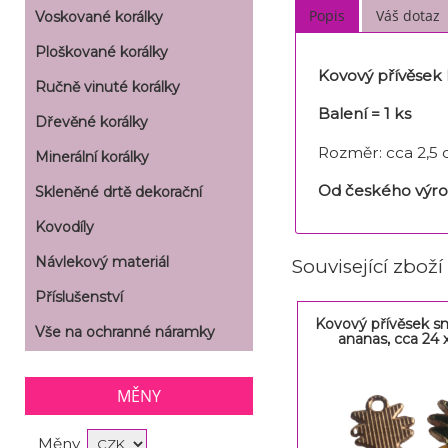
Popis
Váš dotaz
Voskované korálky
Ploškované korálky
Kovový přívěsek
Ručně vinuté korálky
Balení = 1 ks
Dřevěné korálky
Rozměr: cca 2,5
Minerální korálky
Od českého výr
Skleněné drtě dekorační
Kovodíly
Návlekový materiál
Související zboží
Příslušenství
Kovový přívěsek s
Vše na ochranné náramky
ananas, cca 24
MĚNY
Měny