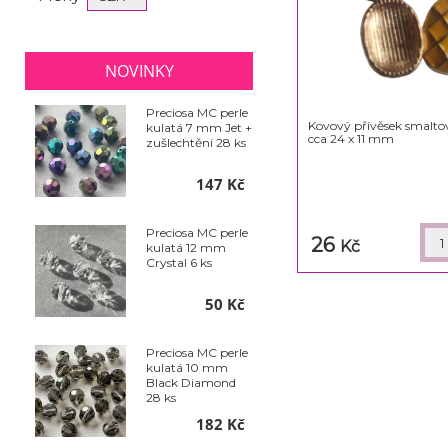
NOVINKY
Preciosa MC perle
Kovový přívěsek smalto
kulatá 7 mm Jet +
cca 24 x 11 mm
zušlechtění 28 ks
147 Kč
Preciosa MC perle
26
Kč
kulatá 12 mm
Crystal 6 ks
50 Kč
Preciosa MC perle
kulatá 10 mm
Black Diamond
28 ks
182 Kč