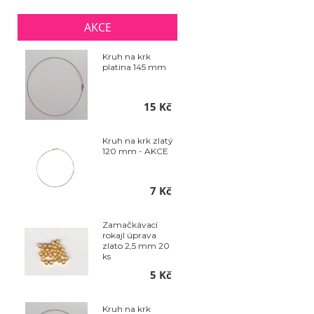
AKCE
Kruh na krk
platina 145 mm
15 Kč
Kruh na krk zlatý
120 mm - AKCE
7 Kč
Zamačkávací
rokajl úprava
zlato 2,5 mm 20
ks
5 Kč
Kruh na krk