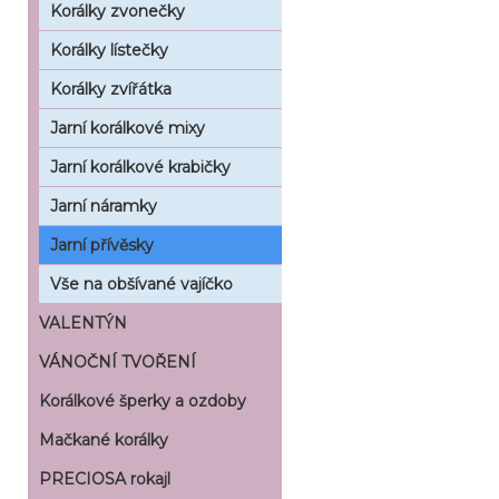
Korálky zvonečky
Korálky lístečky
Korálky zvířátka
Jarní korálkové mixy
Jarní korálkové krabičky
Jarní náramky
Jarní přívěsky
Vše na obšívané vajíčko
VALENTÝN
VÁNOČNÍ TVOŘENÍ
Korálkové šperky a ozdoby
Mačkané korálky
PRECIOSA rokajl