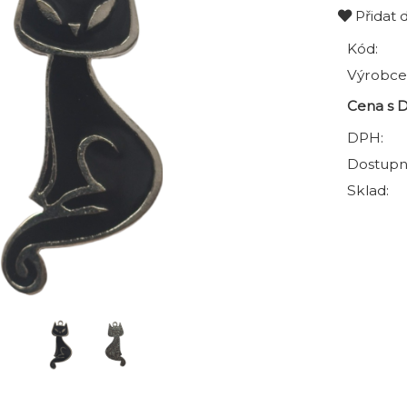
Přidat 
Kód:
Výrobce
Cena s 
DPH:
Dostupn
Sklad: