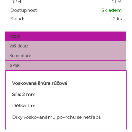
DPH:
21 %
Dostupnost:
Skladem
Sklad:
12 ks
Popis
Váš dotaz
Komentáře
GPSR
Voskovaná šnůra růžová
Síla: 2 mm
Délka: 1 m
Díky voskovanému povrchu se netřepí.