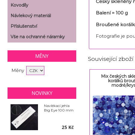
Český skleněný 
Kovodíly
Balení = 100 g
Návlekový materiál
Broušené korálky
Příslušenství
Fotografie je pou
Vše na ochranné náramky
MĚNY
Související zboží
Měny
Mix českých sk
korálků bro
modré/krys
NOVINKY
Navlékací jehla
Big Eye 100 mm
25 Kč