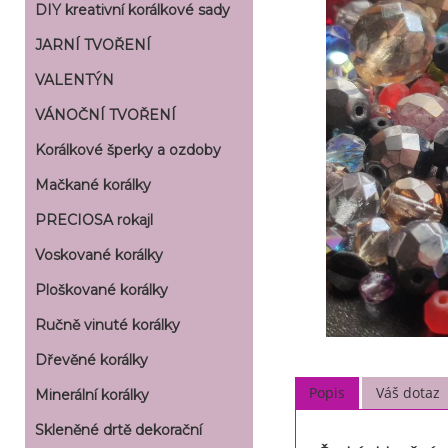
DIY kreativní korálkové sady
JARNÍ TVOŘENÍ
VALENTÝN
VÁNOČNÍ TVOŘENÍ
Korálkové šperky a ozdoby
Mačkané korálky
PRECIOSA rokajl
Voskované korálky
Ploškované korálky
Ručně vinuté korálky
Dřevěné korálky
Popis
Váš dotaz
Minerální korálky
Skleněné drtě dekorační