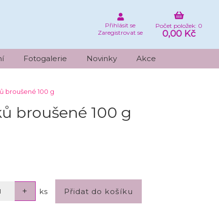
Přihlásit se
Počet položek: 0
0,00 Kč
Zaregistrovat se
í
Fotogalerie
Novinky
Akce
ků broušené 100 g
ků broušené 100 g
ks