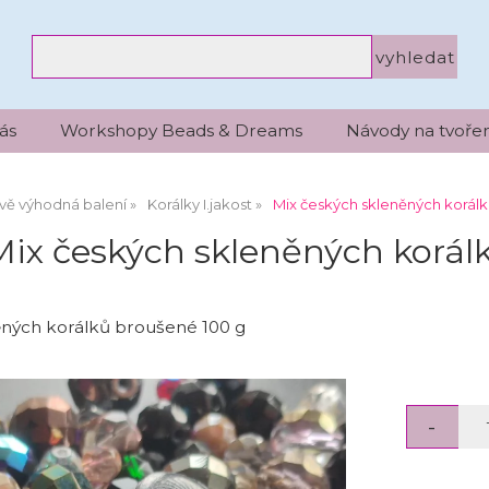
ás
Workshopy Beads & Dreams
Návody na tvořen
vě výhodná balení
Korálky I.jakost
Mix českých skleněných korál
Mix českých skleněných korál
ěných korálků broušené 100 g