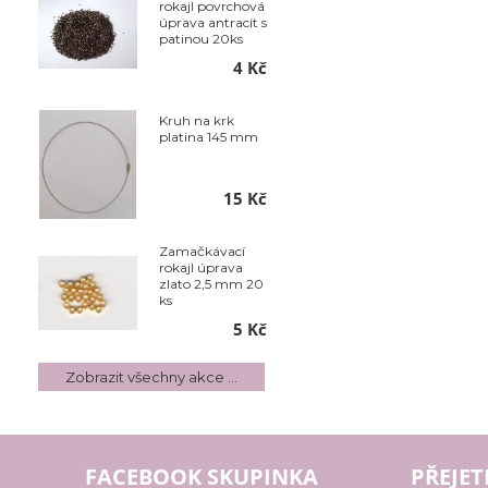
rokajl povrchová
úprava antracit s
patinou 20ks
4 Kč
Kruh na krk
platina 145 mm
15 Kč
Zamačkávací
rokajl úprava
zlato 2,5 mm 20
ks
5 Kč
Zobrazit všechny akce ...
FACEBOOK SKUPINKA
PŘEJET