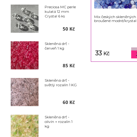
Preciosa MC perle
kulatá 12 mm
Crystal 6 ks
Mix českých skleněných
broušené modré/krystal
50 Kč
Skleněná drť -
červeň 1 kg
33
Kč
85 Kč
Skleněná drť -
světlý rozalín 1 KG
60 Kč
Skleněná drť -
olivín + rozalín 1
kg