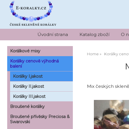
Úvodní strana
Katalog zboží
O n
Korálkové mixy
Home
Korálky ceno
Korálky cenově výhodná
balení
Korálky I.jakost
Mix českých sklen
Korálky II.jakost
Korálky III.jakost
Broušené korálky
Broušené přívěsky Preciosa &
Swarovski