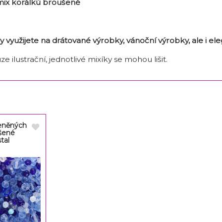
mix korálků broušené
 využijete na drátované výrobky, vánoční výrobky, ale i el
ze ilustrační, jednotlivé mixíky se mohou lišit.
leněných
ušené
tal