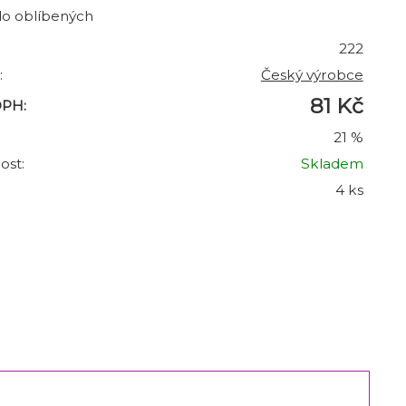
do oblíbených
222
:
Český výrobce
81 Kč
DPH:
21 %
ost:
Skladem
4 ks