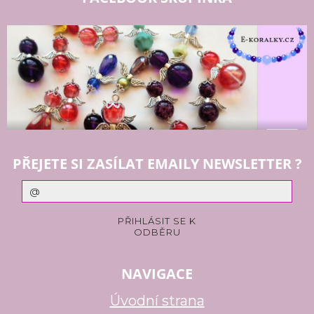
PŘEJETE SI ZASÍLAT EMAILY NEWSLETTER ?
NAVIGACE
Úvodní strana