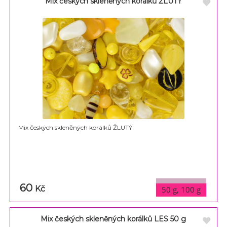
Mix českých skleněných korálků ŽLUTÝ
Mix českých skleněných korálků ŽLUTÝ
60
varianty
Kč
50 g, 100 g
Mix českých skleněných korálků LES 50 g