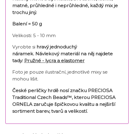
matné, průhledné i neprůhledné, každý mix je
trochu jiný.
Balení = 50 g
Velikosti: 5 - 10 mm
Vyrobte si
hravý jednoduchý
náramek.
Návlekový materiál na něj najdete
tady:
Pružné - lycra a elastomer
Foto je pouze ilustrační, jednotlivé mixy se
mohou lišit.
České perličky hrdě nosí značku PRECIOSA
Traditional Czech Beads™, kterou PRECIOSA
ORNELA zaručuje špičkovou kvalitu a nejširší
sortiment barev, tvarů a velikostí.