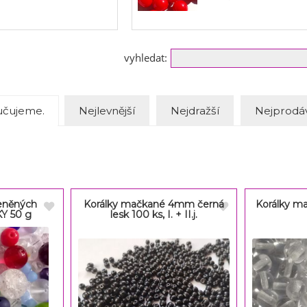
vyhledat:
čujeme.
Nejlevnější
Nejdražší
Nejprodáv
leněných
Korálky mačkané 4mm černá
Korálky m
KY 50 g
lesk 100 ks, I. + II.j.