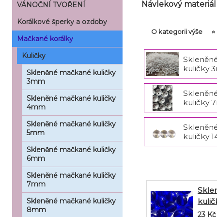
Návlekový materiál
VÁNOČNÍ TVOŘENÍ
Korálkové šperky a ozdoby
O kategorii výše
Mačkané korálky
Kuličky
Skleněn
kuličky
Skleněné mačkané kuličky
3mm
Skleněn
Skleněné mačkané kuličky
kuličky
4mm
Skleněné mačkané kuličky
Skleněn
5mm
kuličky 
Skleněné mačkané kuličky
6mm
Skleněné mačkané kuličky
7mm
Skle
kulič
Skleněné mačkané kuličky
8mm
lesk 
23
Kč