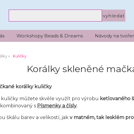
ás
Workshopy Beads & Dreams
Návody na tvořen
álky
Kuličky
Korálky skleněné mačk
čkané korálky
kuličky
kuličky můžete skvěle využít pro výrobu
ketlovaného 
 kombinovaný s
Písmenky a čísly
.
u škálu barev a velikostí, jak
v matném, tak lesklém pr