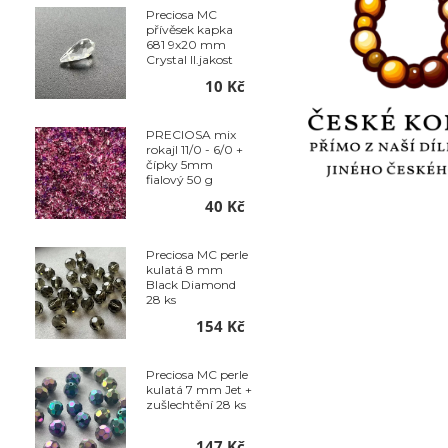
Preciosa MC
přívěsek kapka
681 9x20 mm
Crystal II.jakost
10 Kč
PRECIOSA mix
rokajl 11/0 - 6/0 +
čípky 5mm
fialový 50 g
40 Kč
Preciosa MC perle
kulatá 8 mm
Black Diamond
28 ks
154 Kč
Preciosa MC perle
kulatá 7 mm Jet +
zušlechtění 28 ks
147 Kč