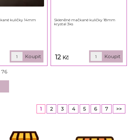
čkané kuličky 14mm
Skleněné mačkané kuličky 18mm
krystal 3ks
12
Kč
z
76
1
2
3
4
5
6
7
>>