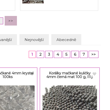
anější
Nejnovější
Abecedně
1
2
3
4
5
6
7
>>
ačkané 4mm krystal
Korálky mačkané kuličky
100ks
4mm černá mat 100 g, III.j.