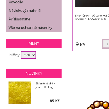
Kovodíly
Návlekový materiál
Skleněné mačkané kul
krystal "FROZEN" 6ks
Příslušenství
Vše na ochranné náramky
MĚNY
9
Kč
Měny
NOVINKY
Skleněná drť -
jonquille 1 kg
85 Kč