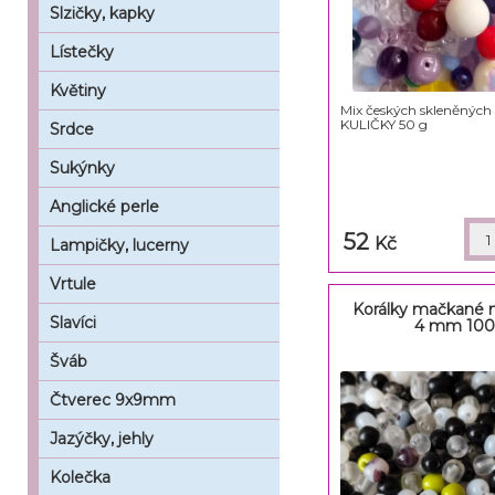
Slzičky, kapky
Lístečky
Květiny
Mix českých skleněných
KULIČKY 50 g
Srdce
Sukýnky
Anglické perle
52
Kč
Lampičky, lucerny
Vrtule
Korálky mačkané m
Slavíci
4 mm 100
Šváb
Čtverec 9x9mm
Jazýčky, jehly
Kolečka