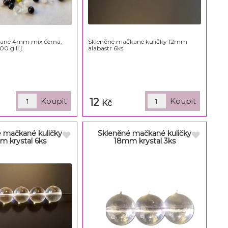
kané 4mm mix černá,
Skleněné mačkané kuličky 12mm
00 g II.j.
alabastr 6ks
12
Kč
 mačkané kuličky
Skleněné mačkané kuličky
m krystal 6ks
18mm krystal 3ks