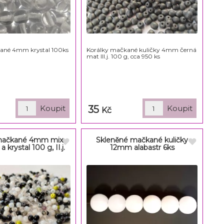
ané 4mm krystal 100ks
Korálky mačkané kuličky 4mm černá
mat III.j. 100 g, cca 950 ks
35
Kč
 mačkané 4mm mix
Skleněné mačkané kuličky
 a krystal 100 g, II.j.
12mm alabastr 6ks