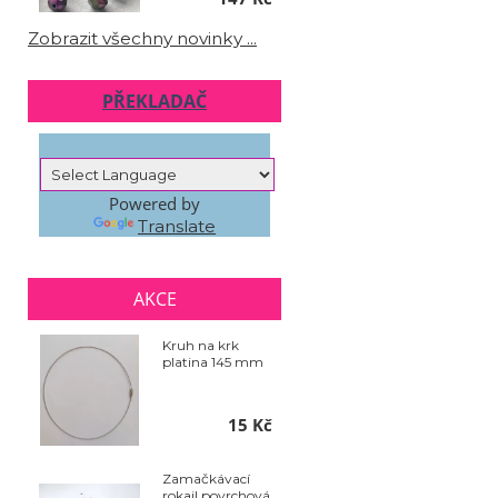
Zobrazit všechny novinky ...
PŘEKLADAČ
Powered by
Translate
AKCE
Kruh na krk
platina 145 mm
15 Kč
Zamačkávací
rokajl povrchová