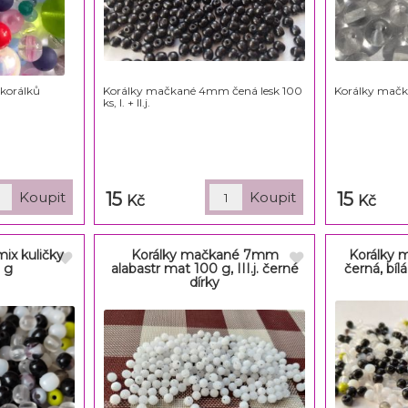
 korálků
Korálky mačkané 4mm čená lesk 100
Korálky mačk
ks, I. + II.j.
15
15
Kč
Kč
ix kuličky
Korálky mačkané 7mm
Korálky
 g
alabastr mat 100 g, III.j. černé
černá, bílá
dírky