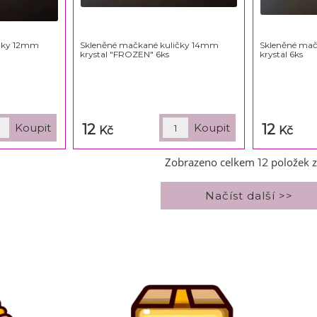
ičky 12mm
Skleněné mačkané kuličky 14mm
Skleněné ma
krystal "FROZEN" 6ks
krystal 6ks
12
12
Kč
Kč
Zobrazeno celkem
položek 
12