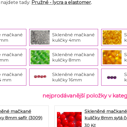
najdete tady:
Pružné - lycra a elastomer
.
é mačkané
Skleněné mačkané
S
 3mm
kuličky 4mm
k
é mačkané
Skleněné mačkané
S
 7mm
kuličky 8mm
k
é mačkané
Skleněné mačkané
S
14 mm
kuličky 16mm
k
nejprodávanější položky v kateg
něné mačkané
Skleněné mačkané
ky 8mm safír (3009)
kuličky 8mm sytá 
28ks
28ks
30
Kč