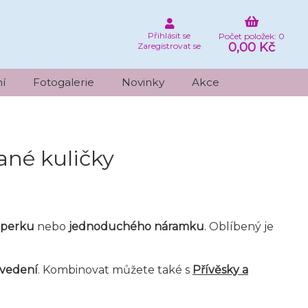
Přihlásit se
Počet položek: 0
0,00 Kč
Zaregistrovat se
í
Fotogalerie
Novinky
Akce
ané kuličky
šperku
nebo
jednoduchého náramku
. Oblíbený je
ovedení
. Kombinovat můžete také s
Přívěsky a