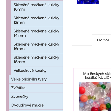
Skleněné mačkané kuličky
10mm
Skleněné mačkané kuličky
12mm
Skleněné mačkané kuličky
14 mm
Doporu
Skleněné mačkané kuličky
16mm
Skleněné mačkané kuličky
18mm
Velkodírové korálky
Mix českých sk
korálků KULIČ
Velké originální tvary
Zvířátka
Zvonečky
Dvoudírové mugle