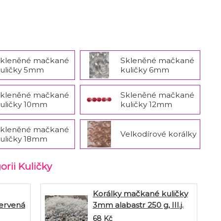
kleněné mačkané
Skleněné mačkané
uličky 5mm
kuličky 6mm
kleněné mačkané
Skleněné mačkané
uličky 10mm
kuličky 12mm
kleněné mačkané
Velkodírové korálky
uličky 18mm
orii Kuličky
Korálky mačkané kuličky
červená
3mm alabastr 250 g, III.j.
68
Kč