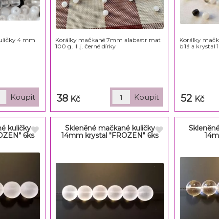
uličky 4 mm
Korálky mačkané 7mm alabastr mat
Korálky mač
100 g, III.j. černé dírky
bílá a krystal 1
38
52
Kč
Kč
é kuličky
Skleněné mačkané kuličky
Skleněné
OZEN" 6ks
14mm krystal "FROZEN" 6ks
14m