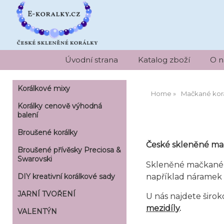
Úvodní strana
Katalog zboží
O n
Korálkové mixy
Home
Mačkané kor
Korálky cenově výhodná
balení
Broušené korálky
České skleněné ma
Broušené přívěsky Preciosa &
Swarovski
Skleněné mačkané 
například náramek
DIY kreativní korálkové sady
JARNÍ TVOŘENÍ
U nás najdete široko
mezidíly
.
VALENTÝN