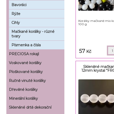
Bavoráci
Rýže
Korálky mačkané mix k
Cihly
100 g
Mačkané korálky - různé
tvary
Písmenka a čísla
57
Kč
PRECIOSA rokajl
Voskované korálky
Skleněné mačkan
12mm krystal "FR
Ploškované korálky
Ručně vinuté korálky
Dřevěné korálky
Minerální korálky
Skleněné drtě dekorační