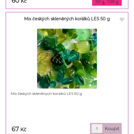
60
varianty
Kč
50 g, 100 g
Mix českých skleněných korálků LES 50 g
Mix českých skleněných korálků LES 50 g
67
Kč