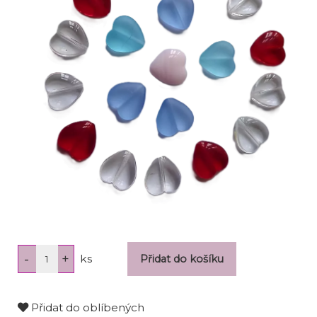
ks
Přidat do oblíbených