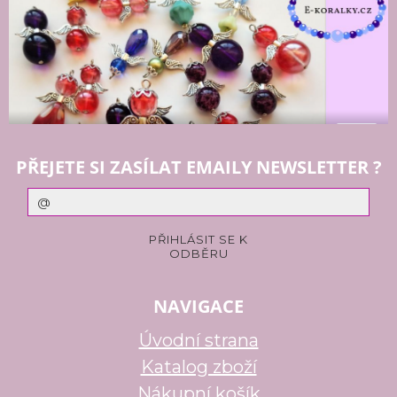
PŘEJETE SI ZASÍLAT EMAILY NEWSLETTER ?
NAVIGACE
Úvodní strana
Katalog zboží
Nákupní košík