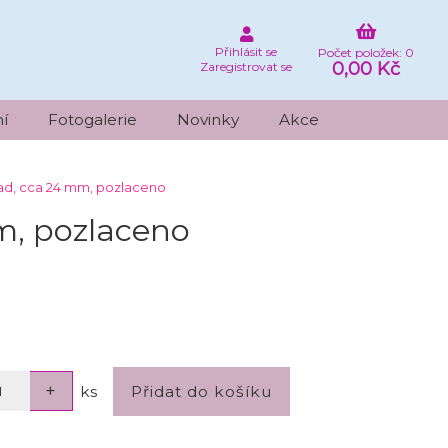
Přihlásit se
Počet položek: 0
0,00 Kč
Zaregistrovat se
í
Fotogalerie
Novinky
Akce
ad, cca 24 mm, pozlaceno
m, pozlaceno
ks