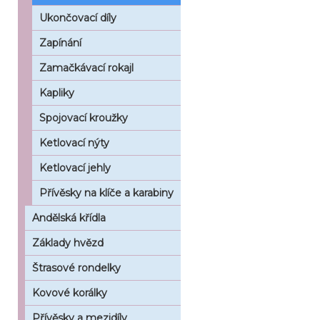
Ukončovací díly
Zapínání
Zamačkávací rokajl
Kapliky
Spojovací kroužky
Ketlovací nýty
Ketlovací jehly
Přívěsky na klíče a karabiny
Andělská křídla
Základy hvězd
Štrasové rondelky
Kovové korálky
Přívěsky a mezidíly