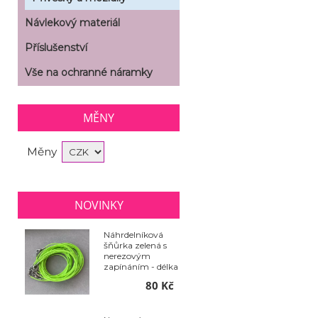
Návlekový materiál
Příslušenství
Vše na ochranné náramky
MĚNY
Měny
NOVINKY
Náhrdelníková
šňůrka zelená s
nerezovým
zapínáním - délka
50 cm - balení 10
80 Kč
ks