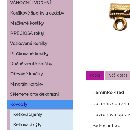
VÁNOČNÍ TVOŘENÍ
Korálkové šperky a ozdoby
Mačkané korálky
PRECIOSA rokajl
Voskované korálky
Ploškované korálky
Ručně vinuté korálky
Dřevěné korálky
Popis
Váš dotaz
Minerální korálky
Ramínko 4řad
Skleněné drtě dekorační
Rozměr: cca 24
Kovodíly
Povrchová úprav
Ketlovací jehly
Ketlovací nýty
Balení = 1 ks