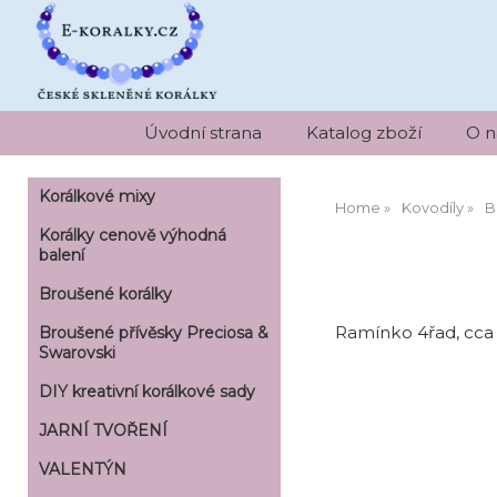
Úvodní strana
Katalog zboží
O n
Korálkové mixy
Home
Kovodíly
B
Korálky cenově výhodná
balení
Broušené korálky
Ramínko 4řad, cca
Broušené přívěsky Preciosa &
Swarovski
DIY kreativní korálkové sady
JARNÍ TVOŘENÍ
VALENTÝN