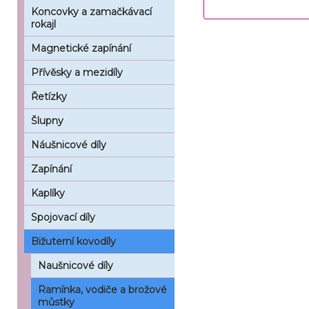
Koncovky a zamačkávací
rokajl
Magnetické zapínání
Přívěsky a mezidíly
Řetízky
Šlupny
Náušnicové díly
Zapínání
Kaplíky
Spojovací díly
Bižuterní kovodíly
Naušnicové díly
Ramínka, vodiče a brožové
můstky