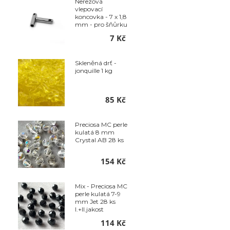
Nerezová
vlepovací
koncovka - 7 x 1,8
mm - pro šňůrku
pr. 1,2 mm sada
7 Kč
2ks
Skleněná drť -
jonquille 1 kg
85 Kč
Preciosa MC perle
kulatá 8 mm
Crystal AB 28 ks
154 Kč
Mix - Preciosa MC
perle kulatá 7-9
mm Jet 28 ks
I.+II.jakost
114 Kč