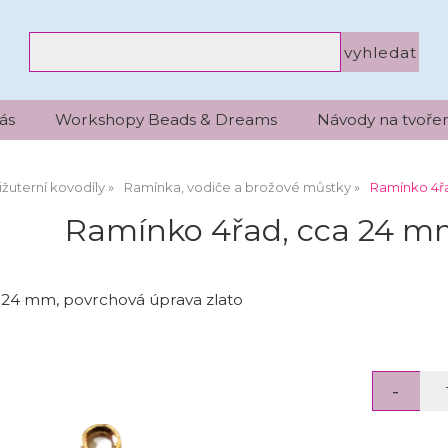
ás
Workshopy Beads & Dreams
Návody na tvořen
ižuterní kovodíly
Ramínka, vodiče a brožové můstky
Ramínko 4ř
Ramínko 4řad, cca 24 m
 24 mm, povrchová úprava zlato