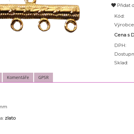
Přidat 
Kód:
Výrobce
Cena s 
DPH:
Dostupn
Sklad:
Komentáře
GPSR
 mm
a:
zlato