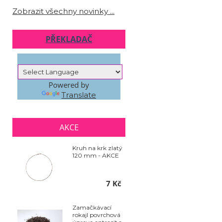
Zobrazit všechny novinky ...
PŘEKLADAČ
Powered by
Translate
AKCE
Kruh na krk zlatý
120 mm - AKCE
7 Kč
Zamačkávací
rokajl povrchová