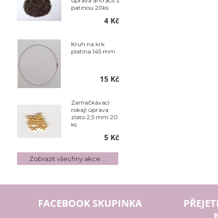
úprava antracit s
patinou 20ks
4 Kč
Kruh na krk
platina 145 mm
15 Kč
Zamačkávací
rokajl úprava
zlato 2,5 mm 20
ks
5 Kč
Zobrazit všechny akce ...
FACEBOOK SKUPINKA
PŘEJET