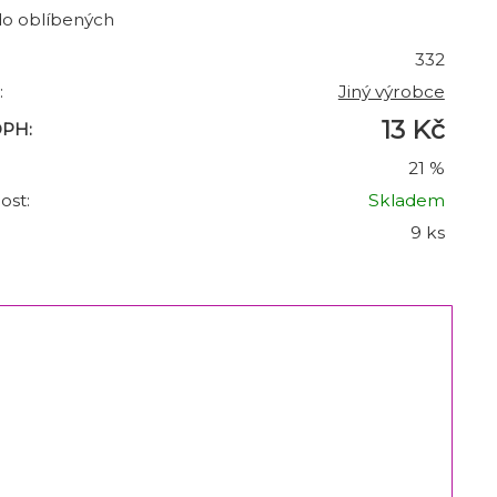
do oblíbených
332
:
Jiný výrobce
13 Kč
DPH:
21 %
ost:
Skladem
9 ks