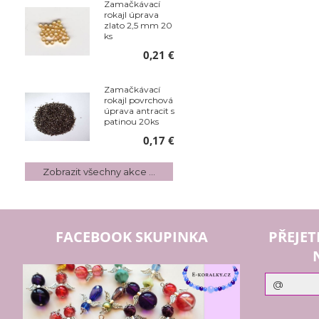
Zamačkávací
rokajl úprava
zlato 2,5 mm 20
ks
0,21 €
Zamačkávací
rokajl povrchová
úprava antracit s
patinou 20ks
0,17 €
Zobrazit všechny akce ...
FACEBOOK SKUPINKA
PŘEJET