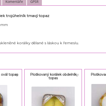
Komentáře
GPSR
ek trojúhelník tmavý topaz
5 mm
 skleněné korálky dělané s láskou k řemeslu.
 ovál topas
Ploškovaný korálek obdelník
Ploškovan
topas