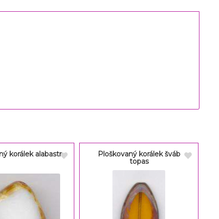
ý korálek alabastr
Ploškovaný korálek šváb
topas