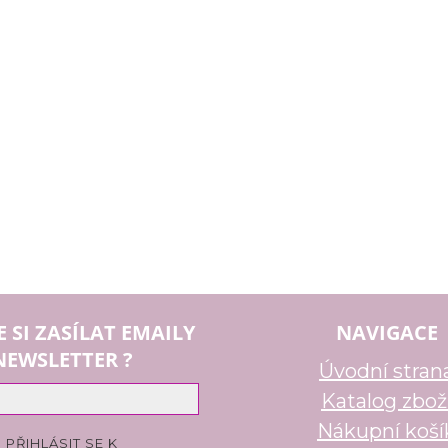
E SI ZASÍLAT EMAILY
NAVIGACE
NEWSLETTER ?
Úvodní stran
Katalog zbož
Nákupní koší