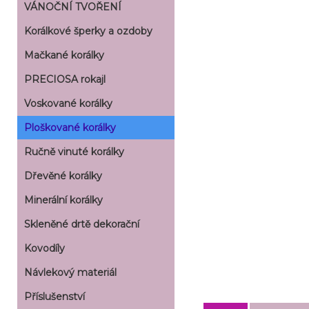
VÁNOČNÍ TVOŘENÍ
Korálkové šperky a ozdoby
Mačkané korálky
PRECIOSA rokajl
Voskované korálky
Ploškované korálky
Ručně vinuté korálky
Dřevěné korálky
Minerální korálky
Skleněné drtě dekorační
Kovodíly
Návlekový materiál
Příslušenství