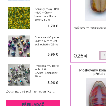
Korálky rokajl 11/0
- 8/0 + čípky
5mm mix žluto -
zelený 50 g
1,70 €
Ploškovaný korálek ovál
Preciosa MC perle
kulatá 6 mm Jet +
zušlechtění 28 ks
5,96 €
0,26
€
Preciosa MC perle
kulatá 6 mm
Ploškovaný korá
Crystal Labrador
přetah
28 ks
5,96 €
Zobrazit všechny novinky ...
PŘEKLADAČ