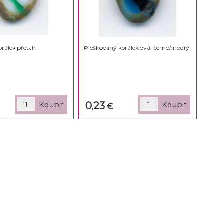
rálek přetah
Ploškovaný korálek ovál černo/modrý
0,23
€