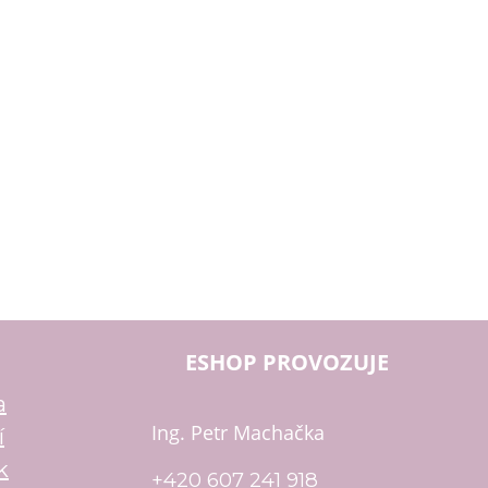
ESHOP PROVOZUJE
a
Ing. Petr Machačka
í
k
+420 607 241 918