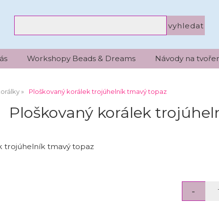
ás
Workshopy Beads & Dreams
Návody na tvořen
orálky
Ploškovaný korálek trojúhelník tmavý topaz
Ploškovaný korálek trojúhel
 trojúhelník tmavý topaz