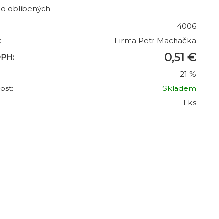
do oblíbených
4006
:
Firma Petr Machačka
0,51 €
DPH:
21 %
ost:
Skladem
1 ks