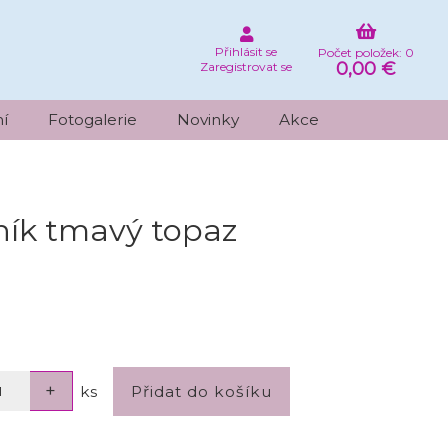
Přihlásit se
Počet položek: 0
0,00 €
Zaregistrovat se
í
Fotogalerie
Novinky
Akce
ník tmavý topaz
ks