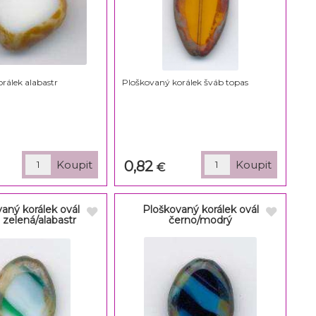
rálek alabastr
Ploškovaný korálek šváb topas
0,82
€
aný korálek ovál
Ploškovaný korálek ovál
 zelená/alabastr
černo/modrý