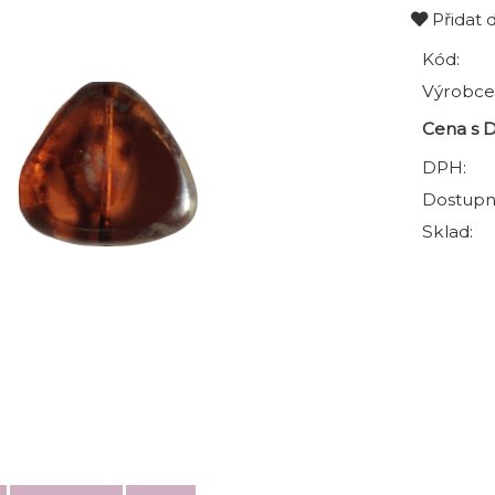
Přidat 
Kód:
Výrobce
Cena s 
DPH:
Dostupn
Sklad: