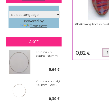
Powered by
Ploškovaný korálek švá
Translate
AKCE
0,82
Kruh na krk
€
platina 145 mm
0,64 €
Kruh na krk zlatý
120 mm - AKCE
0,30 €