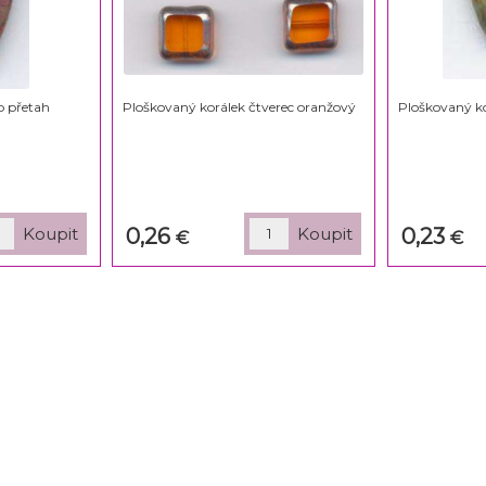
b přetah
Ploškovaný korálek čtverec oranžový
Ploškovaný ko
0,26
0,23
€
€