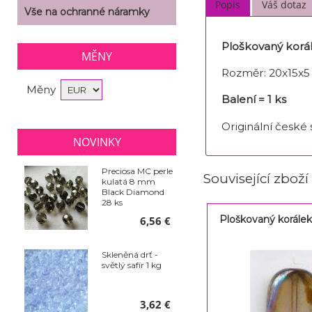
Popis
Váš dotaz
Vše na ochranné náramky
Ploškovaný korál
MĚNY
Rozměr: 20x15x
Měny
Balení = 1 ks
Originální české
NOVINKY
Preciosa MC perle
Související zboží
kulatá 8 mm
Black Diamond
28 ks
Ploškovaný korálek
6,56 €
Skleněná drť -
světlý safír 1 kg
3,62 €