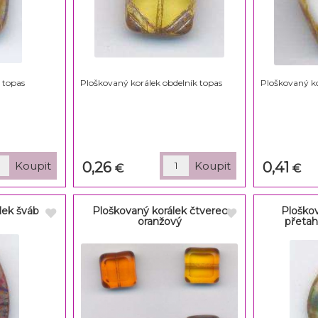
 topas
Ploškovaný korálek obdelník topas
Ploškovaný ko
0,26
0,41
€
€
lek šváb
Ploškovaný korálek čtverec
Ploškov
oranžový
přetah