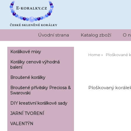
Úvodní strana
Katalog zboží
O n
Korálkové mixy
Home
Ploškované k
Korálky cenově výhodná
balení
Broušené korálky
Ploškovaný korálek
Broušené přívěsky Preciosa &
Swarovski
DIY kreativní korálkové sady
JARNÍ TVOŘENÍ
VALENTÝN