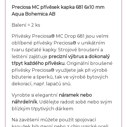
Preciosa MC přívěsek kapka 681 6x10 mm
Aqua Bohemica AB
Balení = 2 ks
Přívěsky Preciosa® MC Drop 681 jsou velmi
oblíbené přívěsky Preciosa® v unikátním
tvaru špičaté kapky. Strojové broušení a
leštění zajišťuje
precizní výbrus a dokonalý
třpyt každého přívěsku.
Originální broušené
přívěsky Preciosa® využijete jak při výrobě
bižuterie a šperků, tak ve výrobě bytových
dekorací, např. lapačů snů.
Vyrobte si elegantní
náramek nebo
náhrdelník.
Udělejte radost sobě nebo svým
blízkým třpytivých dárkem.
Na zavěšení můžete použít spojovací
kroužek
bižuterní
nebo z
chirurgické oceli
.