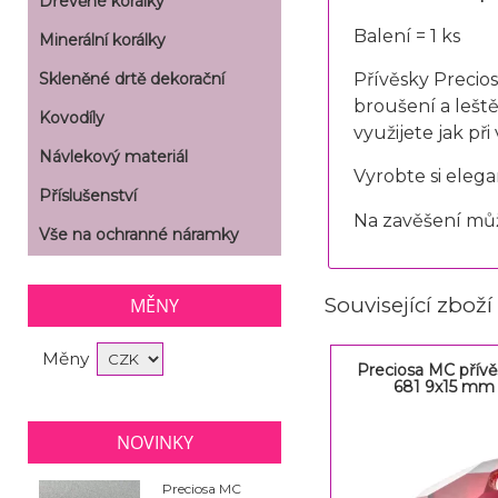
Dřevěné korálky
Balení = 1 ks
Minerální korálky
Skleněné drtě dekorační
Přívěsky Precio
broušení a leště
Kovodíly
využijete jak př
Návlekový materiál
Vyrobte si elega
Příslušenství
Na zavěšení můž
Vše na ochranné náramky
Související zboží
MĚNY
Měny
Preciosa MC přív
681 9x15 mm
NOVINKY
Preciosa MC