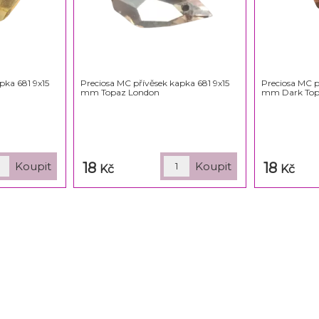
pka 681 9x15
Preciosa MC přívěsek kapka 681 9x15
Preciosa MC p
mm Topaz London
mm Dark Top
18
18
Kč
Kč