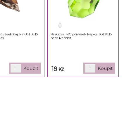
řívěsek kapka 681 8x15
Preciosa MC přívěsek kapka 681 9x15
as
mm Peridot
18
Kč