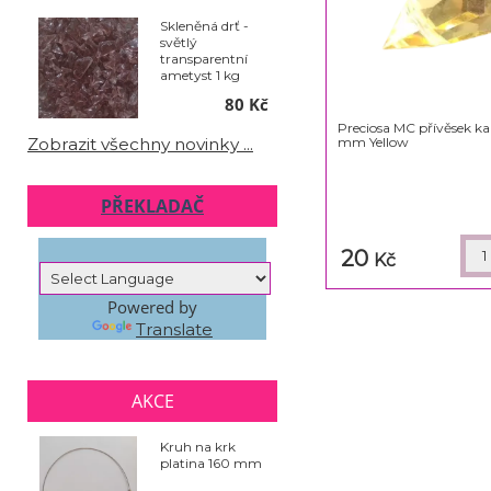
Skleněná drť -
světlý
transparentní
ametyst 1 kg
80 Kč
Preciosa MC přívěsek ka
mm Yellow
Zobrazit všechny novinky ...
PŘEKLADAČ
20
Kč
Powered by
Translate
AKCE
Kruh na krk
platina 160 mm