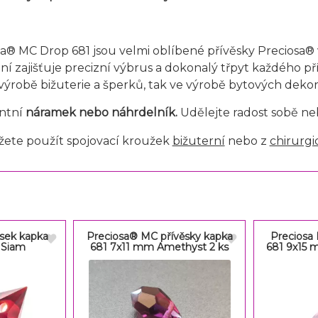
sa® MC Drop 681 jsou velmi oblíbené přívěsky Preciosa® 
ní zajišťuje precizní výbrus a dokonalý třpyt každého p
i výrobě bižuterie a šperků, tak ve výrobě bytových dekora
ntní
náramek nebo náhrdelník.
Udělejte radost sobě n
ete použít spojovací kroužek
bižuterní
nebo z
chirurgi
ěsek kapka
Preciosa® MC přívěsky kapka
Preciosa
 Siam
681 7x11 mm Amethyst 2 ks
681 9x15 