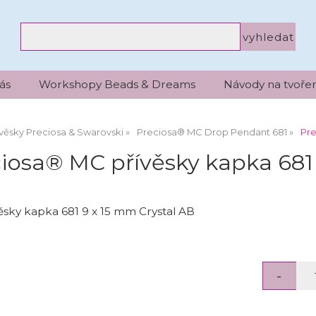
ás
Workshopy Beads & Dreams
Návody na tvořen
věsky Preciosa & Swarovski
Preciosa® MC Drop Pendant 681
Pre
iosa® MC přívěsky kapka 681 
ěsky kapka 681 9 x 15 mm Crystal AB