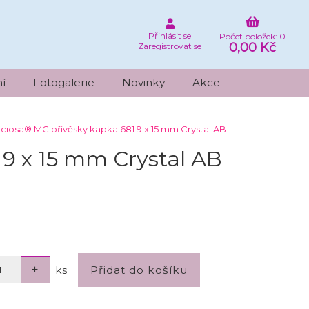
Přihlásit se
Počet položek: 0
0,00 Kč
Zaregistrovat se
í
Fotogalerie
Novinky
Akce
ciosa® MC přívěsky kapka 681 9 x 15 mm Crystal AB
9 x 15 mm Crystal AB
ks