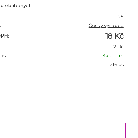
do oblíbených
125
:
Český výrobce
18 Kč
DPH:
21 %
ost:
Skladem
216 ks