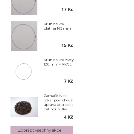
17 Kč
Kruh na krk
platina 145 mm
15 Kč
Kruh na krk zlatý
120 mm - AKCE
7 Kč
Zamačkávací
rokajl povrchová
úprava antracit s
patinou 20ks
4 Kč
Zobrazit všechny akce ...