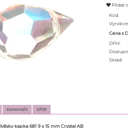
Přidat 
Kód:
Výrobce
Cena s 
DPH:
Dostupn
Sklad:
Komentáře
GPSR
věsky kapka 681 9 x 15 mm Crystal AB