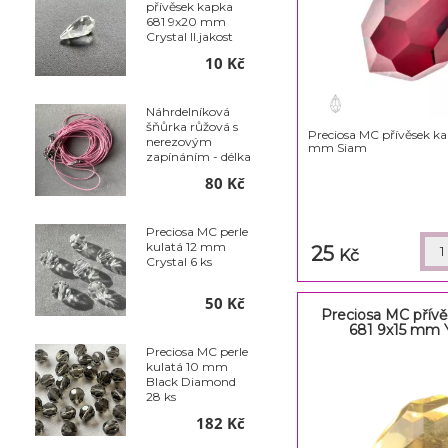
přívěsek kapka
681 9x20 mm
Crystal II.jakost
10 Kč
Náhrdelníková
šňůrka růžová s
Preciosa MC přívěsek ka
nerezovým
mm Siam
zapínáním - délka
50 cm - balení 10
80 Kč
ks
Preciosa MC perle
kulatá 12 mm
25
Kč
Crystal 6 ks
50 Kč
Preciosa MC přív
681 9x15 mm 
Preciosa MC perle
kulatá 10 mm
Black Diamond
28 ks
182 Kč