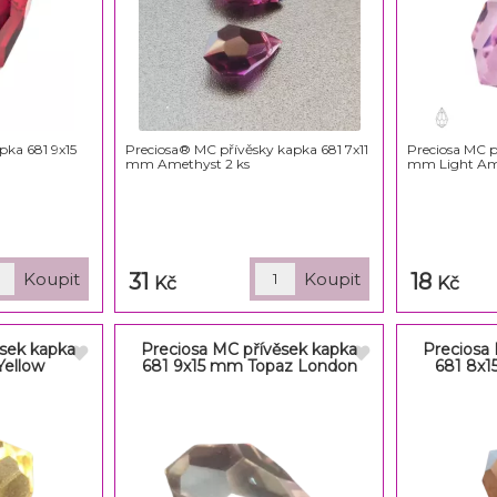
pka 681 9x15
Preciosa® MC přívěsky kapka 681 7x11
Preciosa MC p
mm Amethyst 2 ks
mm Light Am
31
18
Kč
Kč
ěsek kapka
Preciosa MC přívěsek kapka
Preciosa
Yellow
681 9x15 mm Topaz London
681 8x1