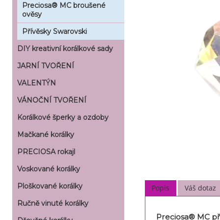
Preciosa® MC broušené
ověsy
Přívěsky Swarovski
DIY kreativní korálkové sady
JARNÍ TVOŘENÍ
VALENTÝN
VÁNOČNÍ TVOŘENÍ
Korálkové šperky a ozdoby
Mačkané korálky
PRECIOSA rokajl
Voskované korálky
Ploškované korálky
Popis
Váš dotaz
Ručně vinuté korálky
Preciosa® MC pří