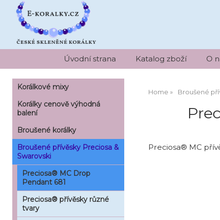
Úvodní strana
Katalog zboží
O n
Korálkové mixy
Home
Broušené pří
Korálky cenově výhodná
Prec
balení
Broušené korálky
Preciosa® MC přív
Broušené přívěsky Preciosa &
Swarovski
Preciosa® MC Drop
Pendant 681
Preciosa® přívěsky různé
tvary