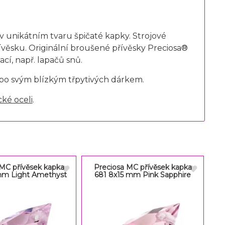
v unikátním tvaru špičaté kapky. Strojové
řívěsku. Originální broušené přívěsky Preciosa®
cí, např. lapačů snů.
ebo svým blízkým třpytivých dárkem.
cké oceli
.
 MC přívěsek kapka
Preciosa MC přívěsek kapka
mm Light Amethyst
681 8x15 mm Pink Sapphire