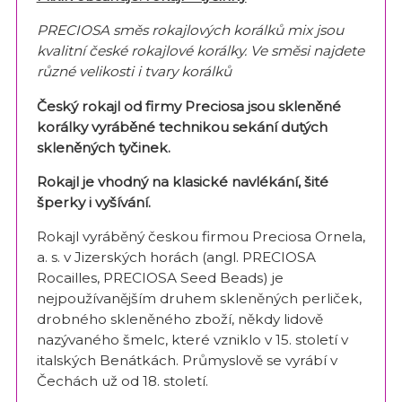
PRECIOSA směs rokajlových korálků mix jsou
kvalitní české rokajlové korálky. Ve směsi najdete
různé velikosti i tvary korálků
Český rokajl od firmy Preciosa jsou skleněné
korálky vyráběné technikou sekání dutých
skleněných tyčinek.
Rokajl je vhodný na klasické navlékání, šité
šperky i vyšívání.
Rokajl vyráběný českou firmou Preciosa Ornela,
a. s. v Jizerských horách (angl. PRECIOSA
Rocailles, PRECIOSA Seed Beads) je
nejpoužívanějším druhem skleněných perliček,
drobného skleněného zboží, někdy lidově
nazývaného šmelc, které vzniklo v 15. století v
italských Benátkách. Průmyslově se vyrábí v
Čechách už od 18. století.