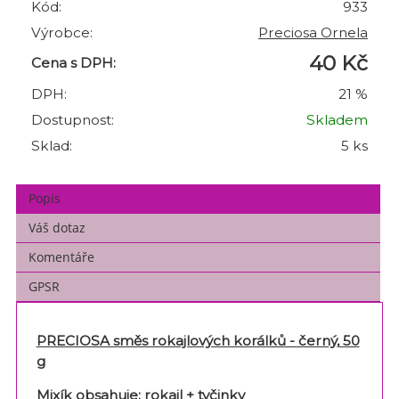
Kód:
933
Výrobce:
Preciosa Ornela
40 Kč
Cena s DPH:
DPH:
21 %
Dostupnost:
Skladem
Sklad:
5 ks
Popis
Váš dotaz
Komentáře
GPSR
PRECIOSA směs rokajlových korálků - černý
,
50
g
Mixík obsahuje: rokajl + tyčinky