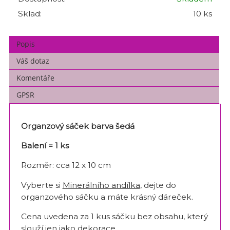
Sklad:
10 ks
Popis
Váš dotaz
Komentáře
GPSR
Organzový sáček barva šedá
Balení = 1 ks
Rozměr: cca 12 x 10 cm
Vyberte si
Minerálního andílka
, dejte do
organzového sáčku a máte krásný dáreček.
Cena uvedena za 1 kus sáčku bez obsahu, který
slouží jen jako dekorace.