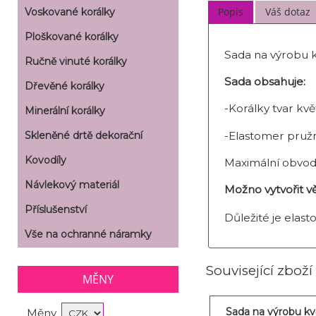
Popis
Váš dotaz
Voskované korálky
Ploškované korálky
Sada na výrobu k
Ručně vinuté korálky
Sada obsahuje:
Dřevěné korálky
-Korálky tvar kvě
Minerální korálky
-Elastomer pruž
Skleněné drtě dekorační
Kovodíly
Maximální obvod 
Návlekový materiál
Možno vytvořit vě
Příslušenství
Důležité je elas
Vše na ochranné náramky
Související zboží
MĚNY
Sada na výrobu k
Měny