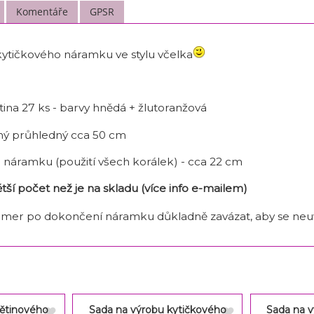
Komentáře
GPSR
ytičkového náramku ve stylu včelka
tina 27 ks - barvy hnědá + žlutoranžová
ný průhledný cca 50 cm
náramku (použití všech korálek) - cca 22 cm
tší počet než je na skladu (více info e-mailem)
tomer po dokončení náramku důkladně zavázat, aby se neuv
větinového
Sada na výrobu kytičkového
Sada na 