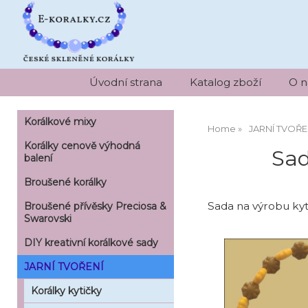
Úvodní strana
Katalog zboží
O n
Korálkové mixy
Home
JARNÍ TVOŘE
Korálky cenově výhodná
Sad
balení
Broušené korálky
Sada na výrobu kyt
Broušené přívěsky Preciosa &
Swarovski
DIY kreativní korálkové sady
JARNÍ TVOŘENÍ
Korálky kytičky