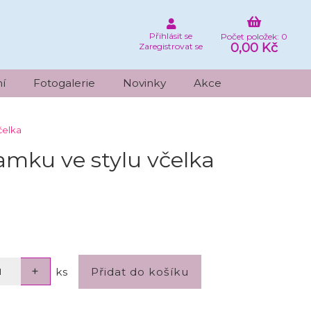
Přihlásit se
Počet položek: 0
0,00 Kč
Zaregistrovat se
í
Fotogalerie
Novinky
Akce
čelka
amku ve stylu včelka
ks