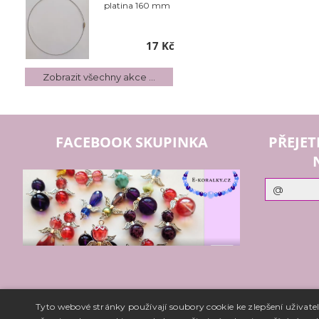
platina 160 mm
17 Kč
Zobrazit všechny akce ...
FACEBOOK SKUPINKA
PŘEJET
Tyto webové stránky používají soubory cookie ke zlepšení uživat
Copyright ©
www