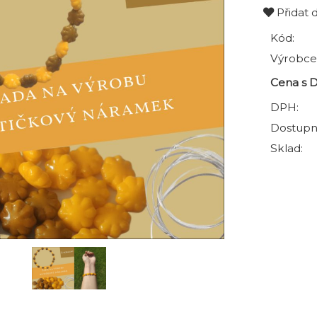
Přidat 
Kód:
Výrobce
Cena s 
DPH:
Dostupn
Sklad: