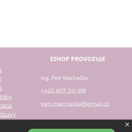
ESHOP PROVOZUJE
a
Ing. Petr Machačka
í
k
+420 607 241 918
ínky
petr.machacka@email.cz
mace
louvy
×
u
Shop5.cz