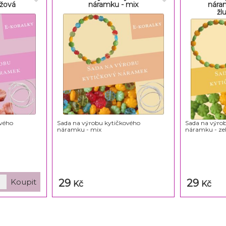
ůžová
náramku - mix
nára
žl
ového
Sada na výrobu kytičkového
Sada na výro
náramku - mix
náramku - zel
29
29
Kč
Kč