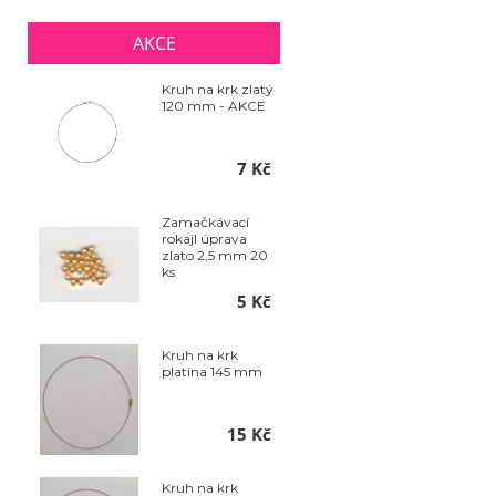
AKCE
Kruh na krk zlatý
120 mm - AKCE
7 Kč
Zamačkávací
rokajl úprava
zlato 2,5 mm 20
ks
5 Kč
Kruh na krk
platina 145 mm
15 Kč
Kruh na krk