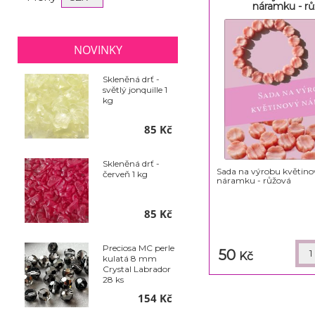
náramku - r
NOVINKY
Skleněná drť -
světlý jonquille 1
kg
85 Kč
Skleněná drť -
Sada na výrobu květin
červeň 1 kg
náramku - růžová
85 Kč
Preciosa MC perle
50
Kč
kulatá 8 mm
Crystal Labrador
28 ks
154 Kč