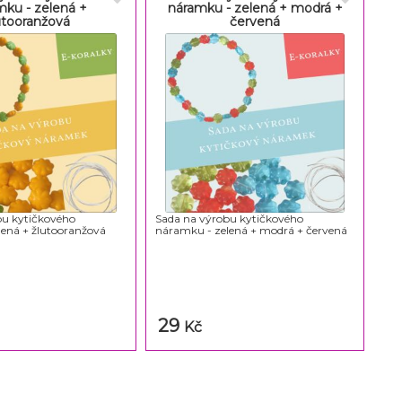
mku - zelená +
náramku - zelená + modrá +
utooranžová
červená
bu kytičkového
Sada na výrobu kytičkového
ená + žlutooranžová
náramku - zelená + modrá + červená
29
Kč