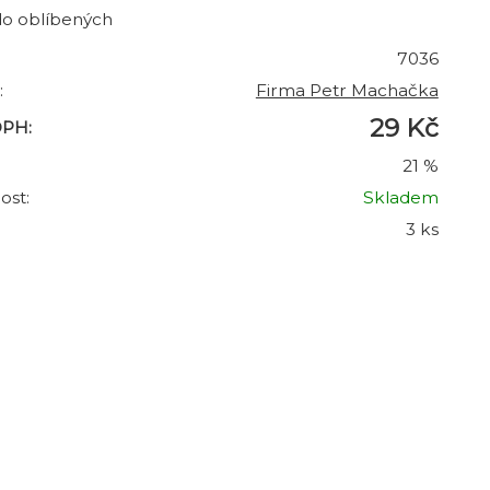
do oblíbených
7036
:
Firma Petr Machačka
29 Kč
DPH:
21 %
ost:
Skladem
3 ks