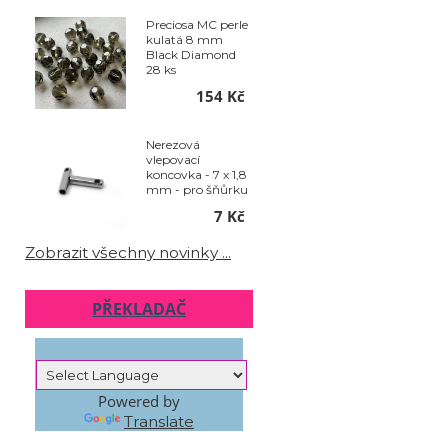
Preciosa MC perle
kulatá 8 mm
Black Diamond
28 ks
154 Kč
Nerezová
vlepovací
koncovka - 7 x 1,8
mm - pro šňůrku
pr. 1,2 mm sada
7 Kč
2ks
Zobrazit všechny novinky ...
PŘEKLADAČ
Powered by
Translate