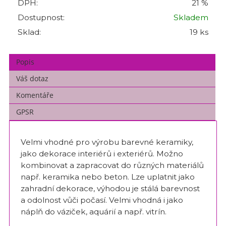
DPH:
21 %
Dostupnost:
Skladem
Sklad:
19 ks
Popis
Váš dotaz
Komentáře
GPSR
Velmi vhodné pro výrobu barevné keramiky,
jako dekorace interiérů i exteriérů. Možno
kombinovat a zapracovat do různých materiálů
např. keramika nebo beton. Lze uplatnit jako
zahradní dekorace, výhodou je stálá barevnost
a odolnost vůči počasí. Velmi vhodná i jako
náplň do váziček, aquárií a např. vitrín.