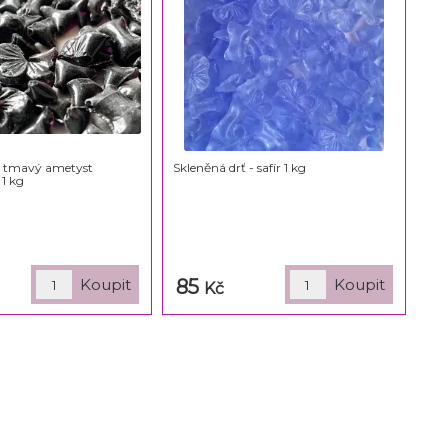
- tmavý ametyst
Skleněná drť - safír 1 kg
 1 kg
85
Kč