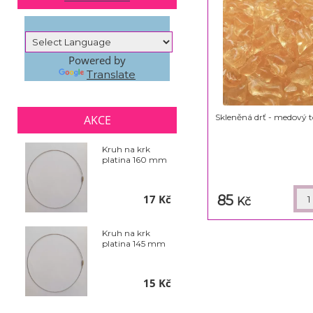
Powered by
Translate
Skleněná drť - medový t
AKCE
Kruh na krk
platina 160 mm
17 Kč
85
Kč
Kruh na krk
platina 145 mm
15 Kč