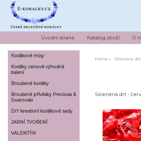
Úvodní strana
Katalog zboží
O n
Korálkové mixy
Home
Skleněné drt
Korálky cenově výhodná
balení
Broušené korálky
Skleněná drť - čer
Broušené přívěsky Preciosa &
Swarovski
DIY kreativní korálkové sady
JARNÍ TVOŘENÍ
VALENTÝN