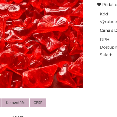
Přidat 
Kód:
Výrobce
Cena s 
DPH:
Dostupn
Sklad:
Komentáře
GPSR