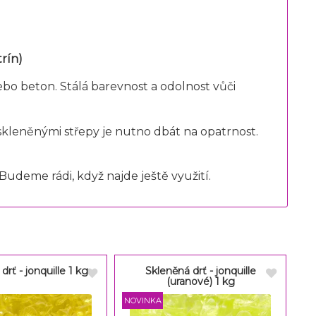
trín)
o beton. Stálá barevnost a odolnost vůči
skleněnými střepy je nutno dbát na opatrnost.
Budeme rádi, když najde ještě využití.
drť - jonquille 1 kg
Skleněná drť - jonquille
(uranové) 1 kg