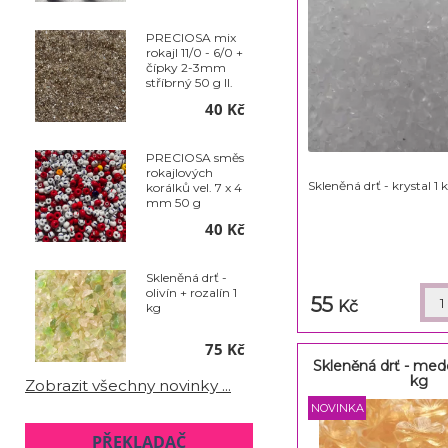
PRECIOSA mix
rokajl 11/0 - 6/0 +
čípky 2-3mm
stříbrný 50 g II.
jakost
40 Kč
PRECIOSA směs
rokajlových
Skleněná drť - krystal 1 
korálků vel. 7 x 4
mm 50 g
40 Kč
Skleněná drť -
olivín + rozalín 1
55
Kč
kg
75 Kč
Skleněná drť - med
kg
Zobrazit všechny novinky ...
PŘEKLADAČ