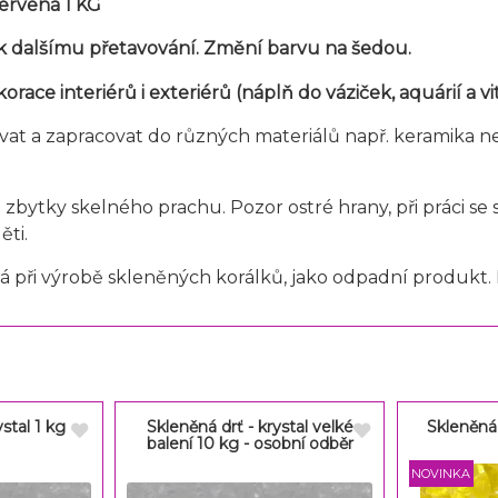
červená 1 KG
 dalšímu přetavování. Změní barvu na šedou.
orace interiérů i exteriérů (
náplň do váziček, aquárií a vi
t a zapracovat do různých materiálů např. keramika neb
bytky skelného prachu. Pozor ostré hrany, při práci se 
ěti.
á při výrobě skleněných korálků, jako odpadní produkt. 
ystal 1 kg
Skleněná drť - krystal velké
Skleněná 
balení 10 kg - osobní odběr