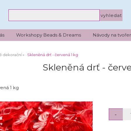
ás
Workshopy Beads & Dreams
Návody na tvořen
ě dekorační
Skleněná drť - červená 1 kg
Skleněná drť - červ
vená 1 kg