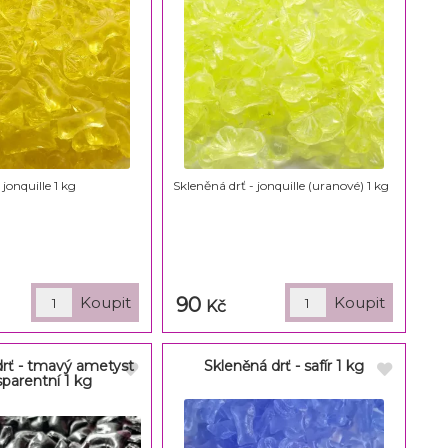
 jonquille 1 kg
Skleněná drť - jonquille (uranové) 1 kg
90
Kč
drť - tmavý ametyst
Skleněná drť - safír 1 kg
sparentní 1 kg