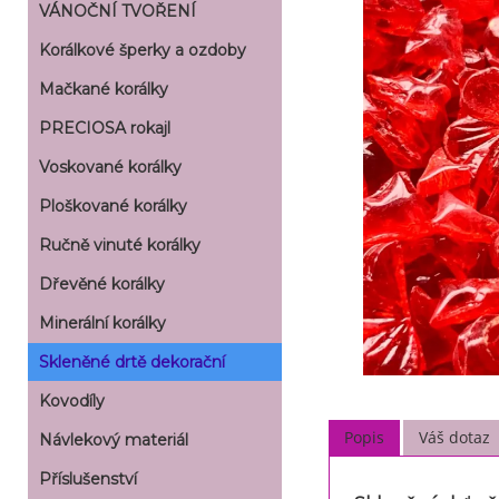
VÁNOČNÍ TVOŘENÍ
Korálkové šperky a ozdoby
Mačkané korálky
PRECIOSA rokajl
Voskované korálky
Ploškované korálky
Ručně vinuté korálky
Dřevěné korálky
Minerální korálky
Skleněné drtě dekorační
Kovodíly
Popis
Váš dotaz
Návlekový materiál
Příslušenství