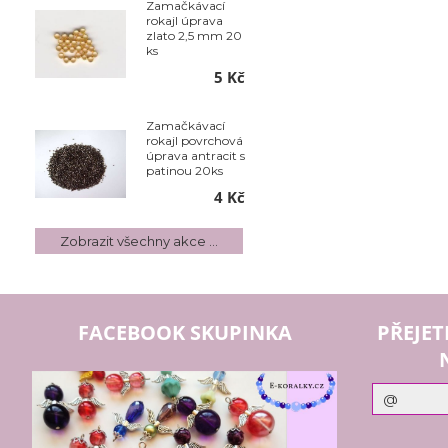
Zamačkávací
rokajl úprava
zlato 2,5 mm 20
ks
5 Kč
Zamačkávací
rokajl povrchová
úprava antracit s
patinou 20ks
4 Kč
Zobrazit všechny akce ...
FACEBOOK SKUPINKA
PŘEJET