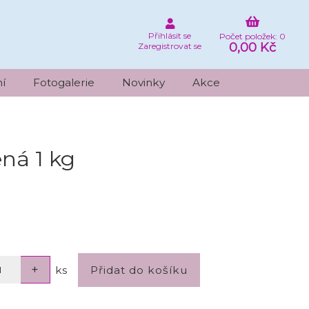
Přihlásit se
Počet položek: 0
0,00 Kč
Zaregistrovat se
í
Fotogalerie
Novinky
Akce
ená 1 kg
ks