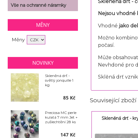
Skleněná drť - 
Vše na ochranné náramky
Nejsou vhodné k
MĚNY
Vhodné
jako dek
Možno kombinova
Měny
počasí.
Může obsahovat z
NOVINKY
Nevhdoné pro d
Skleněná drť -
Sklěná drť vznik
světlý jonquille 1
kg
85 Kč
Související zboží
Preciosa MC perle
kulatá 7 mm Jet +
Skleněná drť - kr
zušlechtění 28 ks
147 Kč