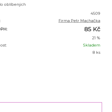
do oblíbených
4509
:
Firma Petr Machačka
85 Kč
DPH:
21 %
ost:
Skladem
8 ks