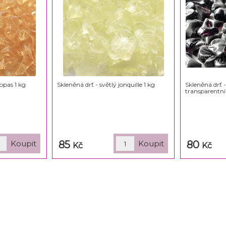
opas 1 kg
Skleněná drť - světlý jonquille 1 kg
Skleněná drť 
transparentní
85
80
Kč
Kč