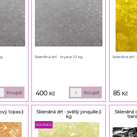
kg
Skleněná drť - krystal 10 kg
Skleněná drť -
400
85
Kč
Kč
ový topas 1
Skleněná drť - světlý jonquille 1
Skleněná 
kg
tran