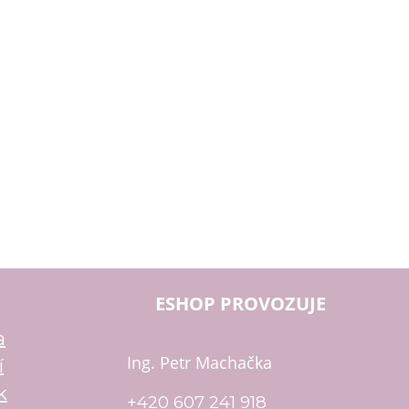
ESHOP PROVOZUJE
a
Ing. Petr Machačka
í
k
+420 607 241 918