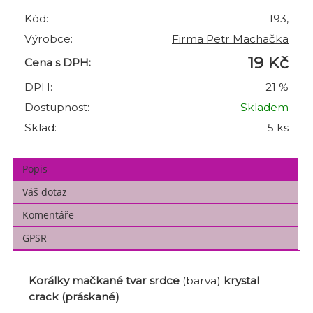
Kód:
193,
Výrobce:
Firma Petr Machačka
19 Kč
Cena s DPH:
DPH:
21 %
Dostupnost:
Skladem
Sklad:
5 ks
Popis
Váš dotaz
Komentáře
GPSR
Korálky mačkané tvar srdce
(barva)
krystal
crack (práskané)