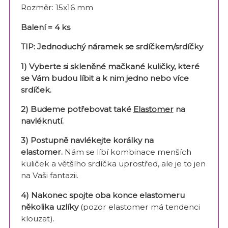
Rozměr: 15x16 mm
Balení = 4 ks
TIP: J
ednoduchý náramek se srdíčkem/srdíčky
1) Vyberte si
skleněné mačkané kuličky
, které
se Vám budou líbit a k nim jedno nebo více
srdíček.
2) Budeme potřebovat také
Elastomer
na
navléknutí.
3) Postupně navlékejte korálky na
elastomer.
Nám se líbí kombinace menších
kuliček a většího srdíčka uprostřed, ale je to jen
na Vaši fantazii.
4) Nakonec spojte oba konce elastomeru
několika uzlíky
(pozor elastomer má tendenci
klouzat).