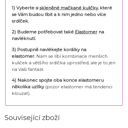
1) Vyberte si
skleněné mačkané kuličky
, které
se Vám budou líbit a k nim jedno nebo více
srdíček.
2) Budeme potřebovat také
Elastomer
na
navléknutí.
3) Postupně navlékejte korálky na
elastomer.
Nám se líbí kombinace menších
kuliček a většího srdíčka uprostřed, ale je to jen
na Vaši fantazii.
4) Nakonec spojte oba konce elastomeru
několika uzlíky
(pozor elastomer má tendenci
klouzat).
Související zboží