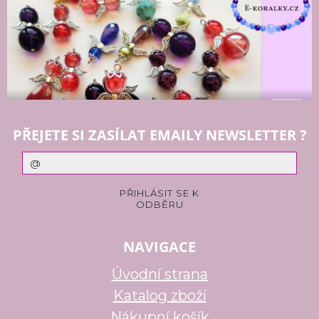
PŘEJETE SI ZASÍLAT EMAILY NEWSLETTER ?
NAVIGACE
Úvodní strana
Katalog zboží
Nákupní košík