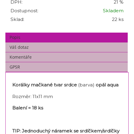
DPH:
21 %
Dostupnost:
Skladem
Sklad:
22 ks
Popis
Váš dotaz
Komentáře
GPSR
Korálky mačkané tvar srdce
(barva)
opál aqua
Rozměr: 11x11 mm
Balení = 18 ks
TIP: J
ednoduchý náramek se srdíčkem/srdíčky