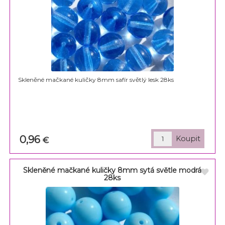
Skleněné mačkané kuličky 8mm safír světlý lesk 28ks
0,96
€
Skleněné mačkané kuličky 8mm sytá světle modrá
28ks