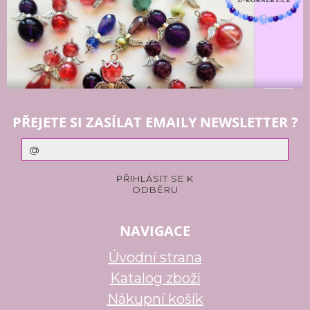
PŘEJETE SI ZASÍLAT EMAILY NEWSLETTER ?
NAVIGACE
Úvodní strana
Katalog zboží
Nákupní košík