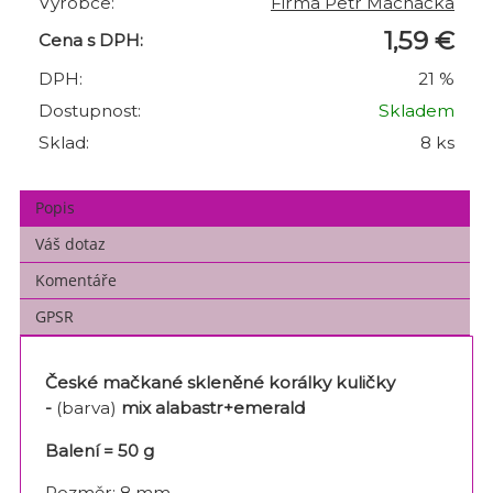
Výrobce:
Firma Petr Machačka
1,59 €
Cena s DPH:
DPH:
21 %
Dostupnost:
Skladem
Sklad:
8 ks
Popis
Váš dotaz
Komentáře
GPSR
České mačkané skleněné korálky kuličky
-
(barva)
mix alabastr+emerald
Balení = 50 g
Rozměr: 8 mm