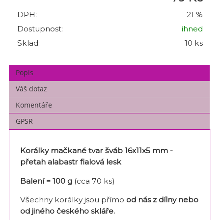
DPH:
21 %
Dostupnost:
ihned
Sklad:
10 ks
Popis
Váš dotaz
Komentáře
GPSR
Korálky mačkané tvar šváb 16x11x5 mm -
přetah alabastr fialová lesk
Balení = 100 g
(cca 70 ks)
Všechny korálky jsou přímo
od nás z dílny nebo
od jiného českého skláře
.