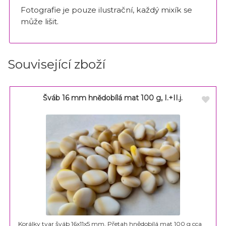
Fotografie je pouze ilustrační, každý mixík se
může lišit.
Související zboží
Šváb 16 mm hnědobílá mat 100 g, I.+II.j.
Korálky tvar šváb 16x11x5 mm. Přetah hnědobílá mat 100 g cca