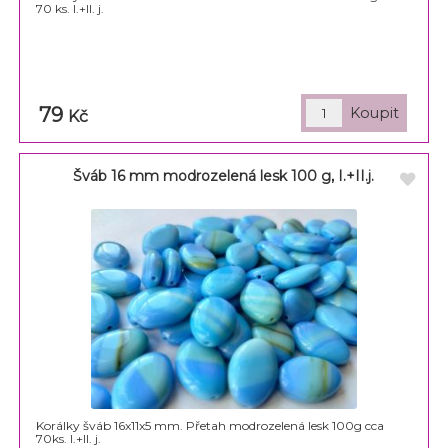
70 ks. I.+II. j.
79
Kč
Šváb 16 mm modrozelená lesk 100 g, I.+II.j.
Korálky šváb 16x11x5 mm. Přetah modrozelená lesk 100g cca
70ks. I.+II. j.