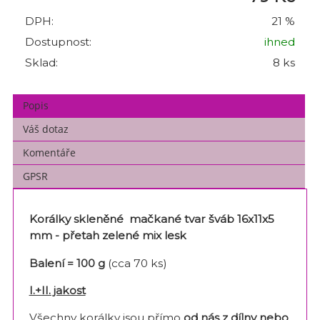
DPH:
21 %
Dostupnost:
ihned
Sklad:
8 ks
Popis
Váš dotaz
Komentáře
GPSR
Korálky skleněné mačkané tvar šváb 16x11x5
mm - přetah zelené mix lesk
Balení = 100 g
(cca 70 ks)
I.+II. jakost
Všechny korálky jsou přímo
od nás z dílny nebo