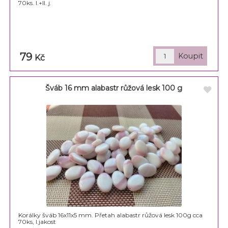
70ks. I.+II. j.
79
Kč
Šváb 16 mm alabastr růžová lesk 100 g
Korálky šváb 16x11x5 mm. Přetah alabastr růžová lesk 100g cca
70ks, I.jakost