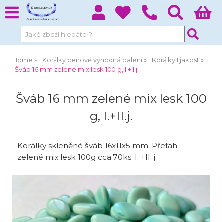
Home
Korálky cenově výhodná balení
Korálky I.jakost
Šváb 16 mm zelené mix lesk 100 g, I.+II.j.
Šváb 16 mm zelené mix lesk 100
g, I.+II.j.
Korálky skleněné šváb 16x11x5 mm. Přetah
zelené mix lesk 100g cca 70ks. I. +II. j.