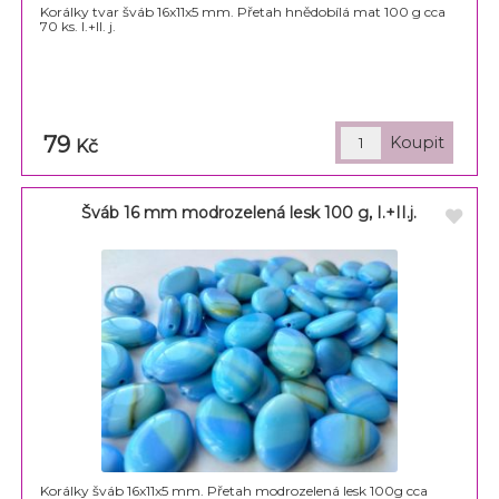
Korálky tvar šváb 16x11x5 mm. Přetah hnědobílá mat 100 g cca
70 ks. I.+II. j.
79
Kč
Šváb 16 mm modrozelená lesk 100 g, I.+II.j.
Korálky šváb 16x11x5 mm. Přetah modrozelená lesk 100g cca