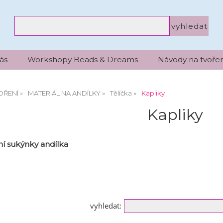
ás
Workshopy Beads & Dreams
Návody na tvořen
OŘENÍ
MATERIÁL NA ANDÍLKY
Tělíčka
Kapliky
Kapliky
í sukýnky andílka
vyhledat: