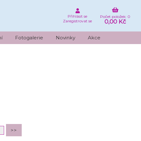
Přihlásit se
Počet položek: 0
0,00 Kč
Zaregistrovat se
í
Fotogalerie
Novinky
Akce