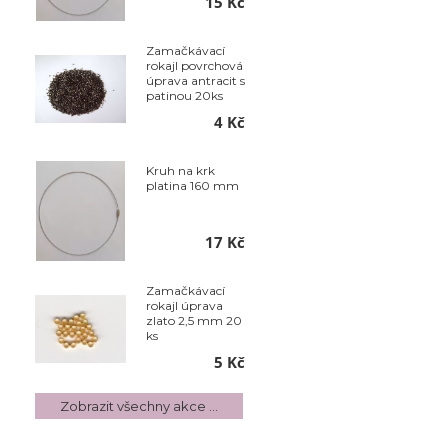
15 Kč
Zamačkávací
rokajl povrchová
úprava antracit s
patinou 20ks
4 Kč
Kruh na krk
platina 160 mm
17 Kč
Zamačkávací
rokajl úprava
zlato 2,5 mm 20
ks
5 Kč
Zobrazit všechny akce ...