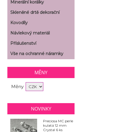
Minerální korálky
Skleněné drtě dekorační
Kovodíly
Návlekový materiál
Příslušenství
Vše na ochranné náramky
MĚNY
Měny
NOVINKY
Preciosa MC perle
kulatá 12 mm
Crystal 6 ks