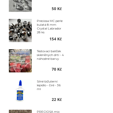
50 Kč
Preciosa MC perle
kulatá 8 mm
Crystal Labrador
28 ks
154 Kč
Testovací balíček
skleněných drtí - 4
náhodné barvy
70 Kč
Silné bižuterní
lepidlo - čiré - 36
ml
22 Kč
PRECIOSA mix