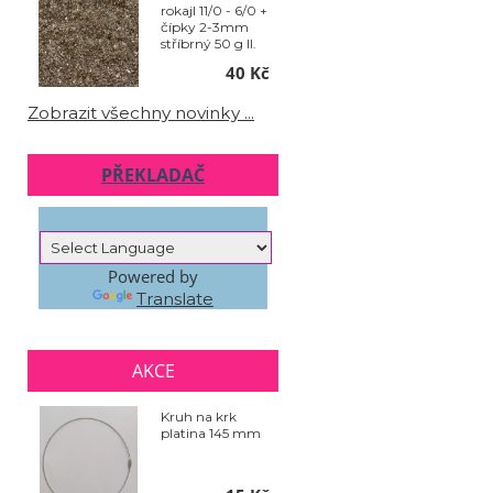
rokajl 11/0 - 6/0 +
čípky 2-3mm
stříbrný 50 g II.
jakost
40 Kč
Zobrazit všechny novinky ...
PŘEKLADAČ
Powered by
Translate
AKCE
Kruh na krk
platina 145 mm