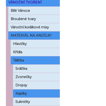
VÁNOČNÍ TVOŘENÍ
Bílé Vánoce
Broušené tvary
Vánoční korálkové mixy
MATERIÁL NA ANDÍLKY
Hlavičky
Křídla
Tělíčka
Srdíčka
Zvonečky
Dropsy
Kapliky
Sukničky