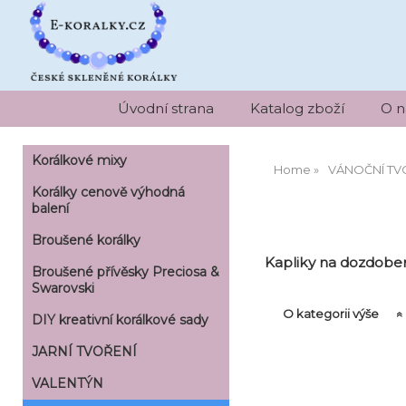
Úvodní strana
Katalog zboží
O n
Korálkové mixy
Home
VÁNOČNÍ TV
Korálky cenově výhodná
balení
Broušené korálky
Kapliky na dozdoben
Broušené přívěsky Preciosa &
Swarovski
O kategorii výše
DIY kreativní korálkové sady
JARNÍ TVOŘENÍ
VALENTÝN