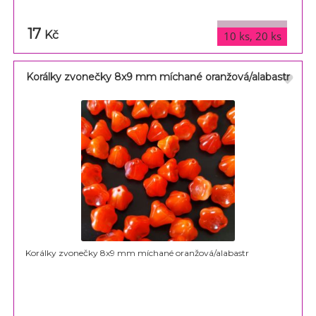
17
varianty
Kč
10 ks, 20 ks
Korálky zvonečky 8x9 mm míchané oranžová/alabastr
Korálky zvonečky 8x9 mm míchané oranžová/alabastr