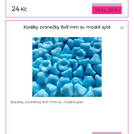
24
varianty
Kč
10 ks, 20 ks
Korálky zvonečky 8x9 mm sv. modré syté
Korálky zvonečky 8x9 mm sv. modré syté