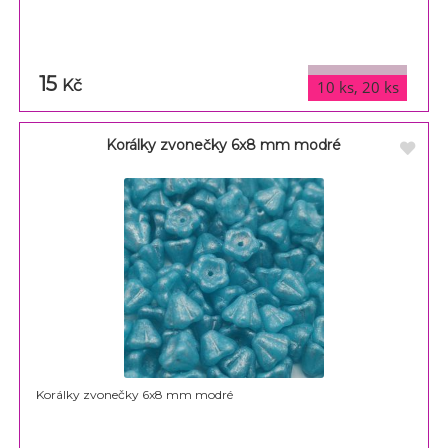
15
varianty
Kč
10 ks, 20 ks
Korálky zvonečky 6x8 mm modré
Korálky zvonečky 6x8 mm modré