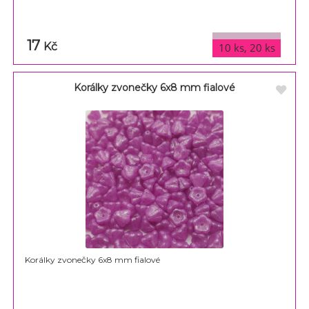
17
varianty
Kč
10 ks, 20 ks
Korálky zvonečky 6x8 mm fialové
Korálky zvonečky 6x8 mm fialové