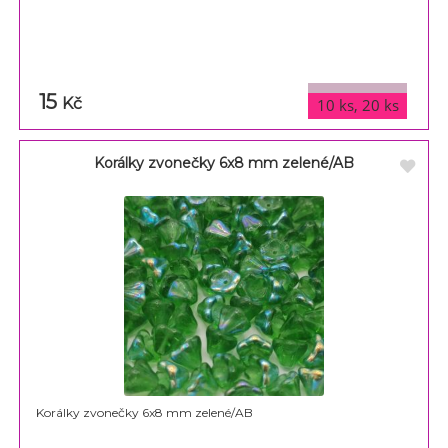
15
varianty
Kč
10 ks, 20 ks
Korálky zvonečky 6x8 mm zelené/AB
Korálky zvonečky 6x8 mm zelené/AB