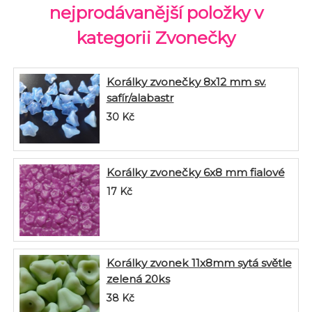
nejprodávanější položky v
kategorii Zvonečky
Korálky zvonečky 8x12 mm sv.
safír/alabastr
30
Kč
Korálky zvonečky 6x8 mm fialové
17
Kč
Korálky zvonek 11x8mm sytá světle
zelená 20ks
38
Kč