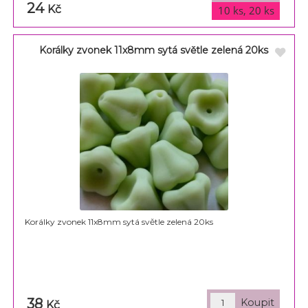
24
varianty
Kč
10 ks, 20 ks
Korálky zvonek 11x8mm sytá světle zelená 20ks
Korálky zvonek 11x8mm sytá světle zelená 20ks
38
Kč