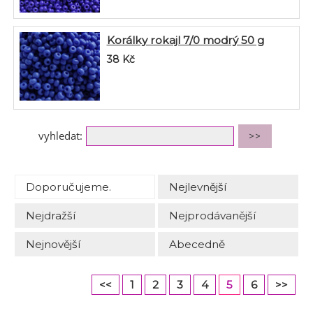
Korálky rokajl 7/0 modrý 50 g
38
Kč
vyhledat:
Doporučujeme.
Nejlevnější
Nejdražší
Nejprodávanější
Nejnovější
Abecedně
<<
1
2
3
4
5
6
>>