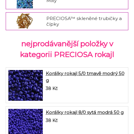
Mixy
PRECIOSA™ skleněné trubičky a
čípky
nejprodávanější položky v
kategorii PRECIOSA rokajl
Korálky rokajl 5/0 tmavě modrý 50
g
38
Kč
Korálky rokajl 8/0 sytá modrá 50 g
38
Kč