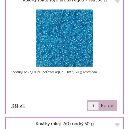
Korálky rokajl 10/0 průtah aqua + listr, 50 g
Korálky rokajl 10/0 průtah aqua + listr, 50 g Preciosa
38
Kč
Korálky rokajl 7/0 modrý 50 g