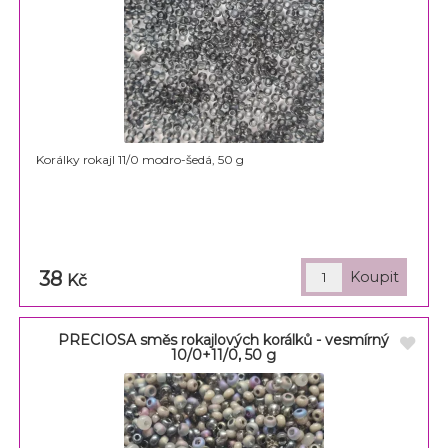
Korálky rokajl 11/0 modro-šedá, 50 g
38
Kč
PRECIOSA směs rokajlových korálků - vesmírný
10/0+11/0, 50 g