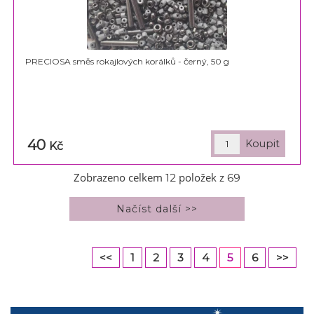
PRECIOSA směs rokajlových korálků - černý, 50 g
40
Kč
Zobrazeno celkem
položek z
12
69
<<
1
2
3
4
5
6
>>