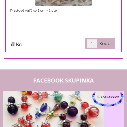
Plastové vajíčko 6 cm - žluté
8
Kč
FACEBOOK SKUPINKA