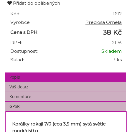
Přidat do oblíbených
Kód:
1612
Výrobce:
Preciosa Ornela
38 Kč
Cena s DPH:
DPH:
21 %
Dostupnost:
Skladem
Sklad:
13 ks
Popis
Váš dotaz
Komentáře
GPSR
Korálky rokajl 7/0 (cca 3,5 mm) sytá světle
modrá 50 g