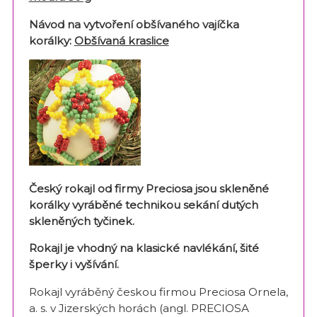
Návod na vytvoření obšívaného vají
čka
korálky:
Obšívaná kraslice
Český rokajl od firmy Preciosa jsou skleněné
korálky vyráběné technikou sekání dutých
skleněných tyčinek.
Rokajl je vhodný na klasické navlékání, šité
šperky i vyšívání.
Rokajl vyráběný českou firmou Preciosa Ornela,
a. s. v Jizerských horách (angl. PRECIOSA