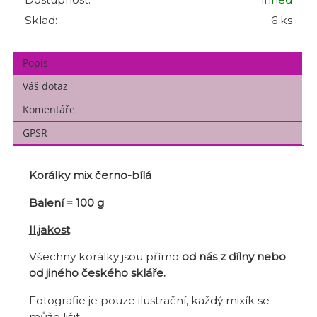
Sklad:
6 ks
Popis
Váš dotaz
Komentáře
GPSR
Korálky mix černo-bílá
Balení = 100 g
II.jakost
Všechny korálky jsou přímo
od nás z dílny nebo
od jiného českého skláře
.
Fotografie je pouze ilustrační, každý mixík se
může lišit.