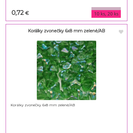
0,72
varianty
€
10 ks, 20 ks
Korálky zvonečky 6x8 mm zelené/AB
Korálky zvonečky 6x8 mm zelené/AB