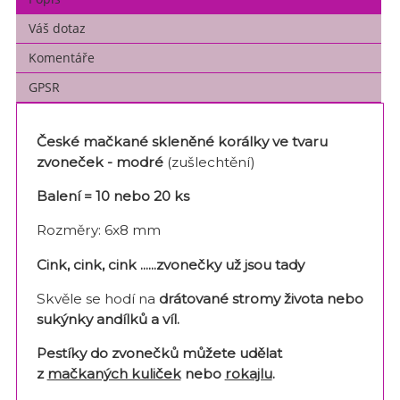
Váš dotaz
Komentáře
GPSR
České mačkané skleněné korálky ve tvaru
zvoneček -
modré
(zušlechtění)
Balení = 10 nebo 20 ks
Rozměry: 6x8 mm
Cink, cink, cink ......zvonečky už jsou tady
Skvěle se hodí na
drátované stromy života nebo
sukýnky andílků a víl.
Pestíky do zvonečků můžete udělat
z
mačkaných kuliček
nebo
rokajlu
.