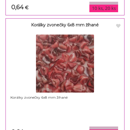
0,64
varianty
€
10 ks, 20 ks
Korálky zvonečky 6x8 mm žíhané
Korálky zvonečky 6x8 mm žíhané