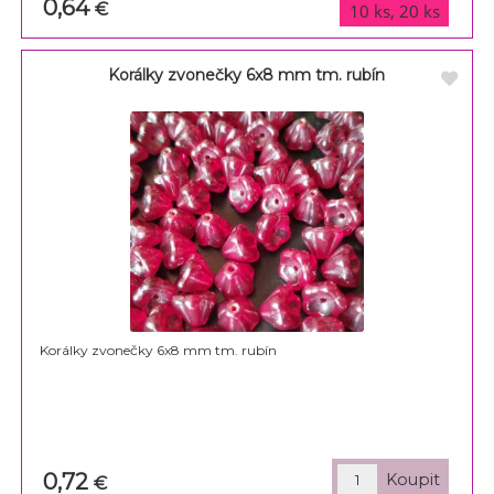
0,64
varianty
€
10 ks, 20 ks
Korálky zvonečky 6x8 mm tm. rubín
Korálky zvonečky 6x8 mm tm. rubín
0,72
€