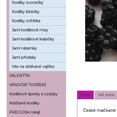
Korálky zvonečky
Korálky lístečky
Korálky zvířátka
Jarní korálkové mixy
Jarní korálkové krabičky
Jarní náramky
Jarní přívěsky
Vše na obšívané vajíčko
VALENTÝN
VÁNOČNÍ TVOŘENÍ
Korálkové šperky a ozdoby
Popis
Váš dotaz
Mačkané korálky
České mačkané sk
PRECIOSA rokajl