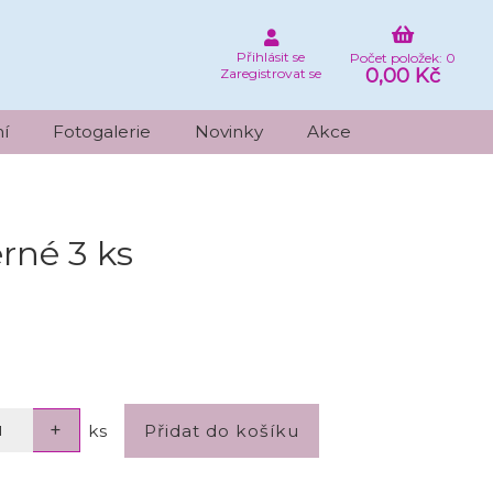
Přihlásit se
Počet položek: 0
0,00 Kč
Zaregistrovat se
í
Fotogalerie
Novinky
Akce
rné 3 ks
ks