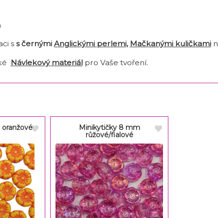
m
ci s
s černými
Anglickými perlemi
,
Mačkanými kuličkami
ké
Návlekový materiál
pro Vaše tvoření.
 oranžové
Minikytičky 8 mm
růžové/fialové