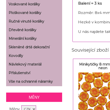
Balení = 3 ks
Voskované korálky
Rozměr: 8x4 m
Ploškované korálky
Ručně vinuté korálky
Hezké v kombina
Dřevěné korálky
U nás najdete ta
Minerální korálky
Skleněné drtě dekorační
Související zboží
Kovodíly
Minikytičky 8 mm
Návlekový materiál
neon
Příslušenství
Vše na ochranné náramky
MĚNY
Měny