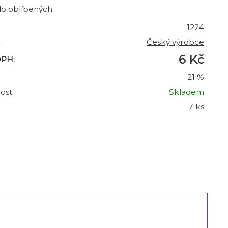
do oblíbených
1224
:
Český výrobce
6 Kč
DPH:
21 %
ost:
Skladem
7 ks