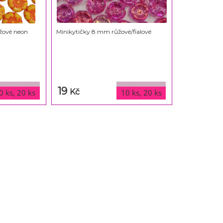
žové neon
Minikytičky 8 mm růžové/fialové
19
varianty
varianty
Kč
0 ks, 20 ks
10 ks, 20 ks