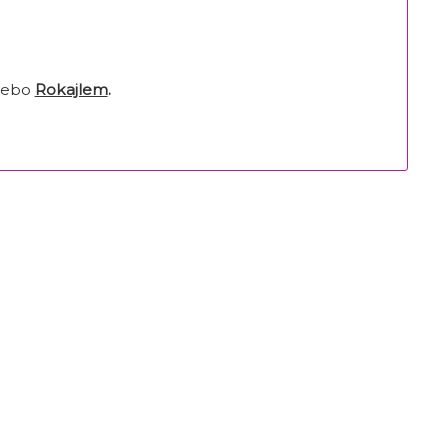
nebo
Rokajlem
.