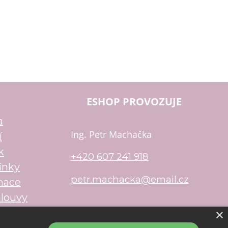
ESHOP PROVOZUJE
a
Ing. Petr Machačka
í
k
+420 607 241 918
ínky
petr.machacka@email.cz
mace
louvy
×
u
Shop5.cz