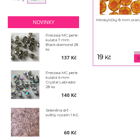
Minikytičky 8 mm oran
NOVINKY
Preciosa MC perle
kulatá 7 mm
Black diamond 28
ks
19
137 Kč
Kč
1
Preciosa MC perle
kulatá 6 mm
Crystal Labrador
28 ks
140 Kč
Skleněná drť -
světlý rozalín 1 KG
60 Kč