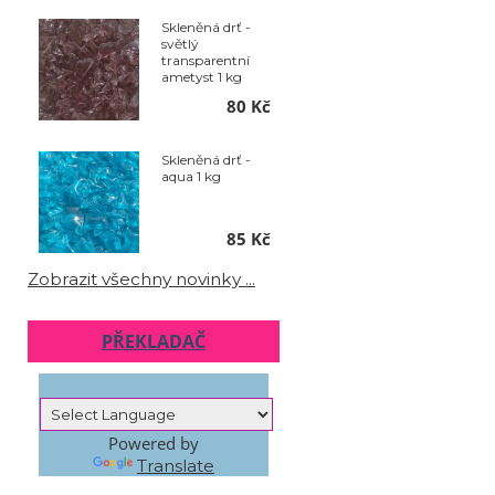
Skleněná drť -
světlý
transparentní
ametyst 1 kg
80 Kč
Skleněná drť -
aqua 1 kg
85 Kč
Zobrazit všechny novinky ...
PŘEKLADAČ
Powered by
Translate