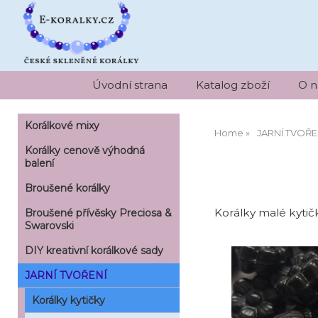
Úvodní strana
Katalog zboží
O n
Korálkové mixy
Home
JARNÍ TVOŘE
Korálky cenově výhodná
balení
Broušené korálky
Korálky malé kyti
Broušené přívěsky Preciosa &
Swarovski
DIY kreativní korálkové sady
JARNÍ TVOŘENÍ
Korálky kytičky