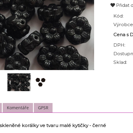
Přidat 
Kód:
Výrobce
Cena s 
DPH:
Dostupn
Sklad:
Komentáře
GPSR
leněné korálky ve tvaru malé kytičky - černé