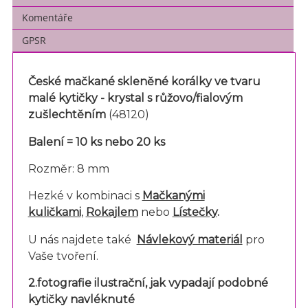
Komentáře
GPSR
České mačkané skleněné korálky ve tvaru
malé kytičky -
krystal s růžovo/fialovým
zušlechtěním
(48120)
Balení
= 10 ks nebo 20 ks
Rozměr: 8 mm
Hezké v kombinaci s
Mačkanými
kuličkami
,
Rokajlem
nebo
Lístečky
.
U nás najdete také
Návlekový materiál
pro
Vaše tvoření.
2.fotografie ilustrační, jak vypadají podobné
kytičky navléknuté