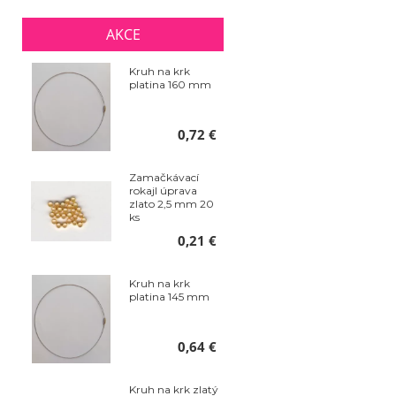
AKCE
Kruh na krk
platina 160 mm
0,72 €
Zamačkávací
rokajl úprava
zlato 2,5 mm 20
ks
0,21 €
Kruh na krk
platina 145 mm
0,64 €
Kruh na krk zlatý