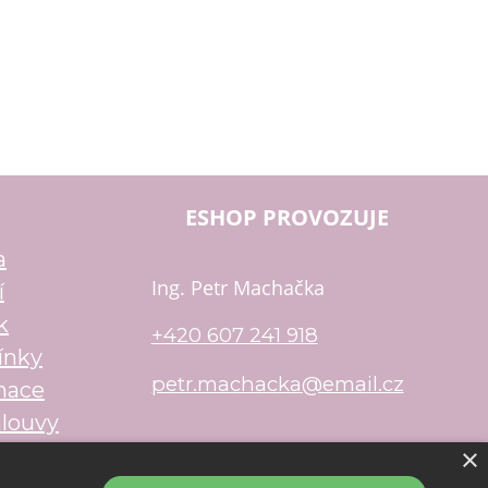
ESHOP PROVOZUJE
a
Ing. Petr Machačka
í
k
+420 607 241 918
ínky
petr.machacka@email.cz
mace
louvy
×
u
Shop5.cz