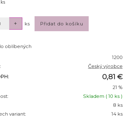
 ks
ks
do oblíbených
1200
:
Český výrobce
0,81 €
DPH:
21 %
ost:
Skladem
( 10 ks )
8 ks
ech variant:
14 ks