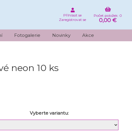
Přihlásit se
Počet položek: 0
0,00 €
Zaregistrovat se
í
Fotogalerie
Novinky
Akce
vé neon 10 ks
Vyberte variantu: