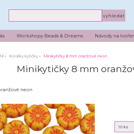
ás
Workshopy Beads & Dreams
Návody na tvořen
NÍ
Korálky kytičky
Minikytičky 8 mm oranžové neon
Minikytičky 8 mm oranžo
oranžové neon