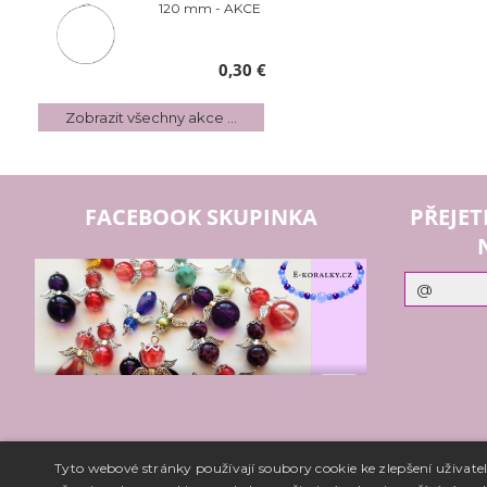
120 mm - AKCE
0,30 €
Zobrazit všechny akce ...
FACEBOOK SKUPINKA
PŘEJET
Tyto webové stránky používají soubory cookie ke zlepšení uživat
Copyright ©
www