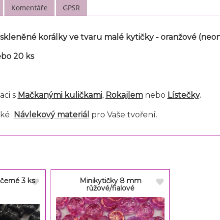
Komentáře
GPSR
kleněné korálky ve tvaru malé kytičky - oranžové (neon
ebo 20 ks
ci s
Mačkanými kuličkami
,
Rokajlem
nebo
Lístečky
.
aké
Návlekový materiál
pro Vaše tvoření.
černé 3 ks
Minikytičky 8 mm
růžové/fialové