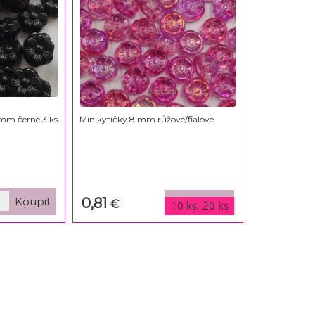
 mm černé 3 ks
Minikytičky 8 mm růžové/fialové
0,81
varianty
€
10 ks, 20 ks