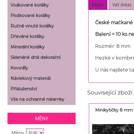
Popis
Váš dotaz
Voskované korálky
Ploškované korálky
České mačkané s
Ručně vinuté korálky
Balení
= 10 ks n
Dřevěné korálky
Rozměr: 8 mm
Minerální korálky
Skleněné drtě dekorační
Hezké v kombina
Kovodíly
U nás najdete t
Návlekový materiál
Příslušenství
Související zboží
Vše na ochranné náramky
Minikytičky 8 mm 
MĚNY
Měny