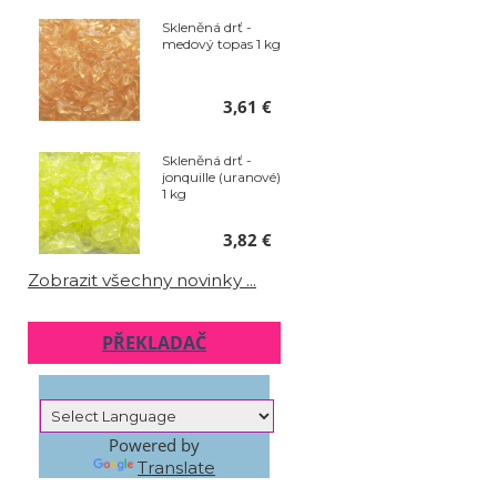
Skleněná drť -
medový topas 1 kg
3,61 €
Skleněná drť -
jonquille (uranové)
1 kg
3,82 €
Zobrazit všechny novinky ...
PŘEKLADAČ
Powered by
Translate