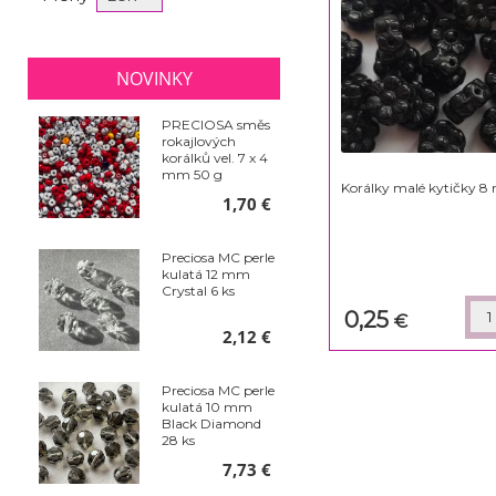
NOVINKY
PRECIOSA směs
rokajlových
korálků vel. 7 x 4
mm 50 g
Korálky malé kytičky 8
1,70 €
Preciosa MC perle
kulatá 12 mm
Crystal 6 ks
0,25
€
2,12 €
Preciosa MC perle
kulatá 10 mm
Black Diamond
28 ks
7,73 €