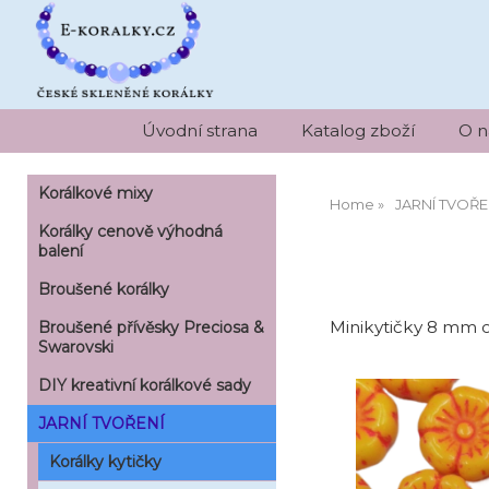
Úvodní strana
Katalog zboží
O n
Korálkové mixy
Home
JARNÍ TVOŘE
Korálky cenově výhodná
balení
Broušené korálky
Minikytičky 8 mm 
Broušené přívěsky Preciosa &
Swarovski
DIY kreativní korálkové sady
JARNÍ TVOŘENÍ
Korálky kytičky