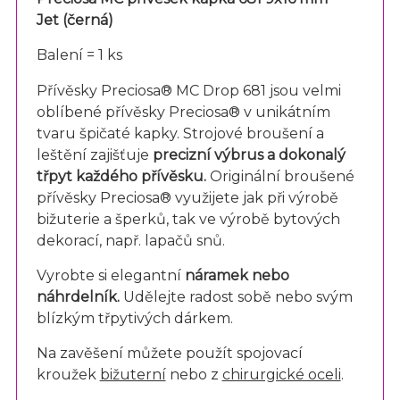
Jet (černá)
Balení = 1 ks
Přívěsky Preciosa® MC Drop 681 jsou velmi
oblíbené přívěsky Preciosa® v unikátním
tvaru špičaté kapky. Strojové broušení a
leštění zajišťuje
precizní výbrus a dokonalý
třpyt každého přívěsku.
Originální broušené
přívěsky Preciosa® využijete jak při výrobě
bižuterie a šperků, tak ve výrobě bytových
dekorací, např. lapačů snů.
Vyrobte si elegantní
náramek nebo
náhrdelník.
Udělejte radost sobě nebo svým
blízkým třpytivých dárkem.
Na zavěšení můžete použít spojovací
kroužek
bižuterní
nebo z
chirurgické oceli
.