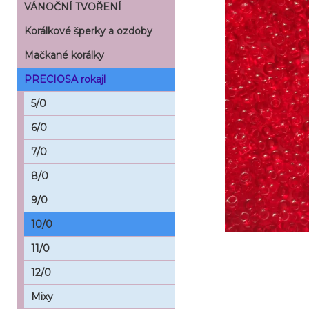
VÁNOČNÍ TVOŘENÍ
Korálkové šperky a ozdoby
Mačkané korálky
PRECIOSA rokajl
5/0
6/0
7/0
8/0
9/0
10/0
11/0
12/0
Mixy