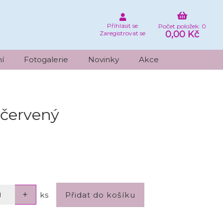
Přihlásit se
Počet položek: 0
0,00 Kč
Zaregistrovat se
í
Fotogalerie
Novinky
Akce
 červený
ks