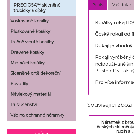
Popis
Váš dotaz
PRECIOSA™ skleněné
trubičky a čípky
Voskované korálky
Korálky rokajl 1
Ploškované korálky
Český rokajl od 
Ručně vinuté korálky
Rokajl je vhodný 
Dřevěné korálky
Rokajl vyráběný 
Minerální korálky
nejpoužívanějším
15. století v ita
Skleněné drtě dekorační
Pro více inform
Kovodíly
Návlekový materiál
Související zboží
Příslušenství
Vše na ochranné náramky
Náramek z bro
českých skleněný
rubín a ..