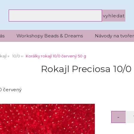
ás
Workshopy Beads & Dreams
Návody na tvořen
kajl
10/0
Korálky rokajl 10/0 červený 50 g
Rokajl Preciosa 10/0
/0 červený