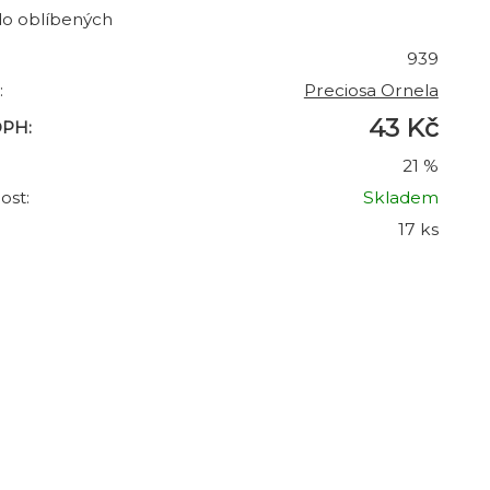
do oblíbených
939
:
Preciosa Ornela
43 Kč
DPH:
21 %
ost:
Skladem
17 ks