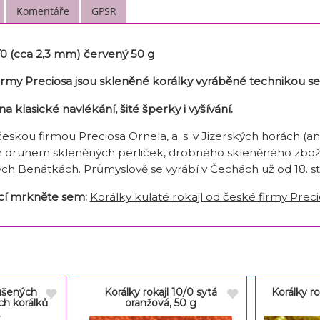
Komentáře
GPSR
0/0 (cca 2,3 mm) červený 50 g
firmy Preciosa jsou skleněné korálky vyráběné technikou s
na klasické navlékání, šité šperky i vyšívání.
českou firmou Preciosa Ornela, a. s. v Jizerských horách (
 druhem skleněných perliček, drobného skleněného zboží,
lských Benátkách. Průmyslově se vyrábí v Čechách už od 18. sto
ací mrkněte sem:
Korálky kulaté rokajl od české firmy Precio
ušených
Korálky rokajl 10/0 sytá
Korálky ro
ch korálků
oranžová, 50 g
.