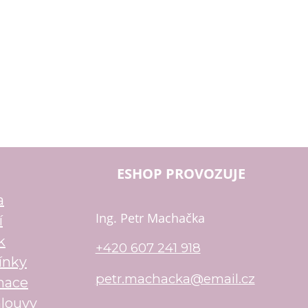
ESHOP PROVOZUJE
a
Ing. Petr Machačka
í
k
+420 607 241 918
ínky
petr.machacka@email.cz
mace
louvy