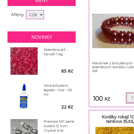
MĚNY
Měny
NOVINKY
Skleněná drť -
červeň 1 kg
Náramek z broušených 
skleněných korálků rubín
85 Kč
AB
Silné bižuterní
lepidlo - čiré - 36
ml
100
Kč
22 Kč
Korálky rokajl 1
rainbow žlutá
Preciosa MC perle
kulatá 12 mm
Crystal 6 ks