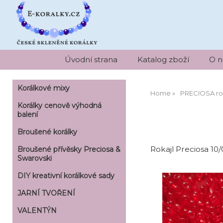
Úvodní strana
Katalog zboží
O n
Korálkové mixy
Home
PRECIOSA ro
Korálky cenově výhodná
balení
Broušené korálky
Rokajl Preciosa 10
Broušené přívěsky Preciosa &
Swarovski
DIY kreativní korálkové sady
JARNÍ TVOŘENÍ
VALENTÝN