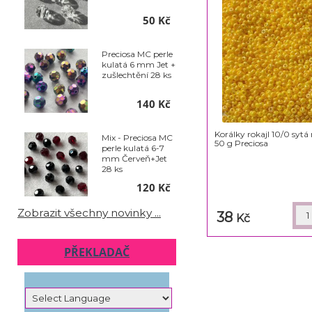
50 Kč
Preciosa MC perle
kulatá 6 mm Jet +
zušlechtění 28 ks
140 Kč
Korálky rokajl 10/0 sytá
Mix - Preciosa MC
50 g Preciosa
perle kulatá 6-7
mm Červeň+Jet
28 ks
120 Kč
Zobrazit všechny novinky ...
38
Kč
PŘEKLADAČ