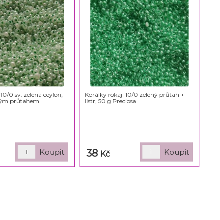
 10/0 sv. zelená ceylon,
Korálky rokajl 10/0 zelený průtah +
ným průtahem
listr, 50 g Preciosa
38
Kč