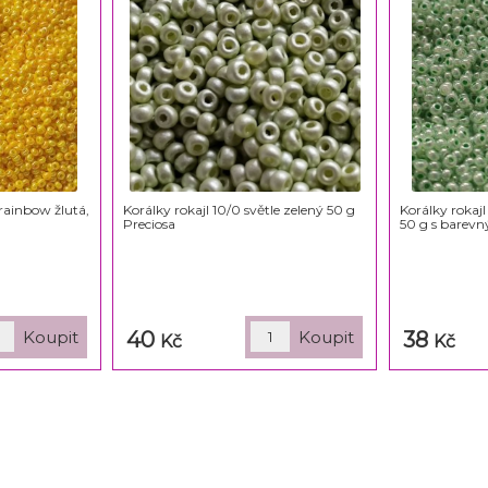
 rainbow žlutá,
Korálky rokajl 10/0 světle zelený 50 g
Korálky rokajl
Preciosa
50 g s barev
40
38
Kč
Kč