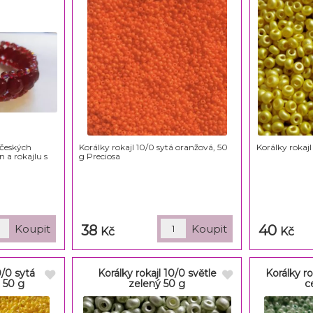
českých
Korálky rokajl 10/0 sytá oranžová, 50
Korálky rokajl
 a rokajlu s
g Preciosa
38
40
Kč
Kč
0/0 sytá
Korálky rokajl 10/0 světle
Korálky ro
, 50 g
zelený 50 g
c