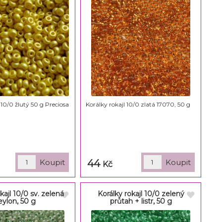
 10/0 žlutý 50 g Preciosa
Korálky rokajl 10/0 zlatá 17070, 50 g
44
Kč
kajl 10/0 sv. zelená
Korálky rokajl 10/0 zelený
eylon, 50 g
průtah + listr, 50 g