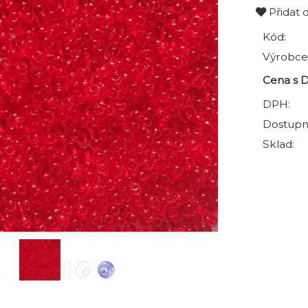
Přidat 
Kód:
Výrobce
Cena s 
DPH:
Dostupn
Sklad: