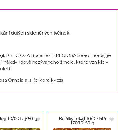
ekání dutých skleněných tyčinek.
angl. PRECIOSA Rocailles, PRECIOSA Seed Beads) je
 někdy lidově nazývaného šmelc, které vzniklo v
letí.
sa Ornela a .s. (e-koralky.cz)
kajl 10/0 žlutý 50 g
Korálky rokajl 10/0 zlatá
17070, 50 g