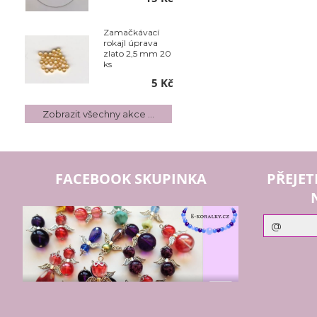
Zamačkávací
rokajl úprava
zlato 2,5 mm 20
ks
5 Kč
Zobrazit všechny akce ...
FACEBOOK SKUPINKA
PŘEJET