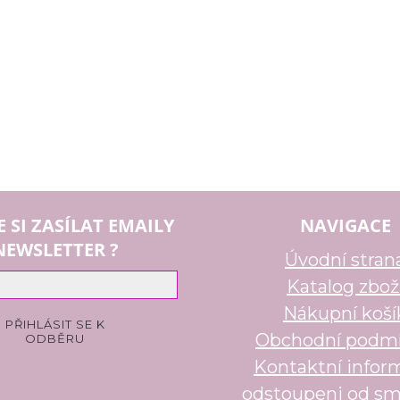
E SI ZASÍLAT EMAILY
NAVIGACE
NEWSLETTER ?
Úvodní stran
Katalog zbož
Nákupní koší
Obchodní podm
Kontaktní infor
odstoupeni od sm