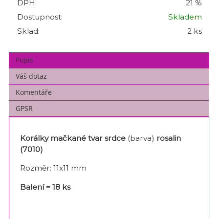
DPH:
21 %
Dostupnost:
Skladem
Sklad:
2 ks
Popis
Váš dotaz
Komentáře
GPSR
Korálky mačkané tvar srdce
(barva)
rosalin
(7010)
Rozměr: 11x11 mm
Balení = 18 ks