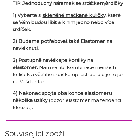
TIP: J
ednoduchý náramek se srdíčkem/srdíčky
1) Vyberte si
skleněné mačkané kuličky
, které
se Vám budou líbit a k nim jedno nebo více
srdíček.
2) Budeme potřebovat také
Elastomer
na
navléknutí.
3) Postupně navlékejte korálky na
elastomer.
Nám se líbí kombinace menších
kuliček a většího srdíčka uprostřed, ale je to jen
na Vaši fantazii.
4) Nakonec spojte oba konce elastomeru
několika uzlíky
(pozor elastomer má tendenci
klouzat).
Související zboží