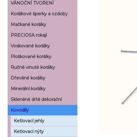
VÁNOČNÍ TVOŘENÍ
Korálkové šperky a ozdoby
Mačkané korálky
PRECIOSA rokajl
Voskované korálky
Ploškované korálky
Ručně vinuté korálky
Dřevěné korálky
Minerální korálky
Skleněné drtě dekorační
Kovodíly
Ketlovací jehly
Ketlovací nýty