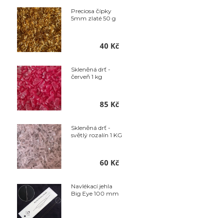
Preciosa čípky
5mm zlaté 50 g
40 Kč
Skleněná drť -
červeň 1 kg
85 Kč
Skleněná drť -
světlý rozalín 1 KG
60 Kč
Navlékací jehla
Big Eye 100 mm