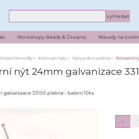
ás
Workshopy Beads & Dreams
Návody na tvořen
ižuterní kovodíly
Ketlovací nýty
Nýty pokov platina
Bižuterní n
rní nýt 24mm galvanizace 3310
 galvanizace 33100 platina - balení 10ks