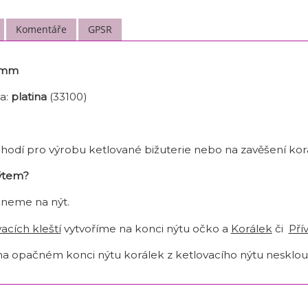
Komentáře
GPSR
4 mm
a:
platina
(33100)
e hodí pro výrobu ketlované bižuterie nebo na zavěšení korá
nýtem?
kneme na nýt.
acích kleští
vytvoříme na konci nýtu očko a
Korálek
či
Pří
 na opačném konci nýtu korálek z ketlovacího nýtu nesklou