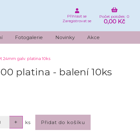
Přihlásit se
Počet položek: 0
0,00 Kč
Zaregistrovat se
í
Fotogalerie
Novinky
Akce
ýt 24mm galv. platina 10ks
0 platina - balení 10ks
ks