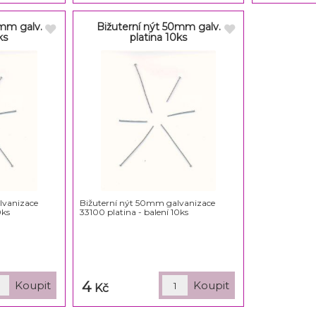
0mm galv.
Bižuterní nýt 50mm galv.
ks
platina 10ks
lvanizace
Bižuterní nýt 50mm galvanizace
0ks
33100 platina - balení 10ks
4
Kč