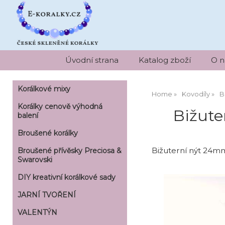
Úvodní strana
Katalog zboží
O n
Korálkové mixy
Home
Kovodíly
B
Korálky cenově výhodná
Bižute
balení
Broušené korálky
Bižuterní nýt 24mm
Broušené přívěsky Preciosa &
Swarovski
DIY kreativní korálkové sady
JARNÍ TVOŘENÍ
VALENTÝN