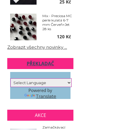
25 Kč
Mix - Preciosa MC
perle kulatá 6-7
mm Červeň+Jet
28 ks
120 Kč
Zobrazit všechny novinky ...
PŘEKLADAČ
Powered by
Translate
AKCE
Zamačkávací