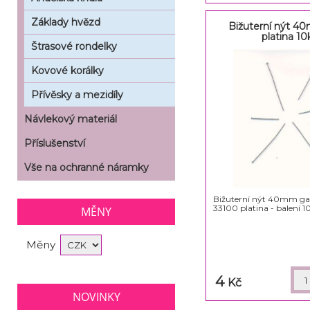
Základy hvězd
Bižuterní nýt 4
platina 10
Štrasové rondelky
Kovové korálky
Přívěsky a mezidíly
Návlekový materiál
Příslušenství
Vše na ochranné náramky
Bižuterní nýt 40mm ga
33100 platina - balení 1
MĚNY
Měny
4
Kč
NOVINKY