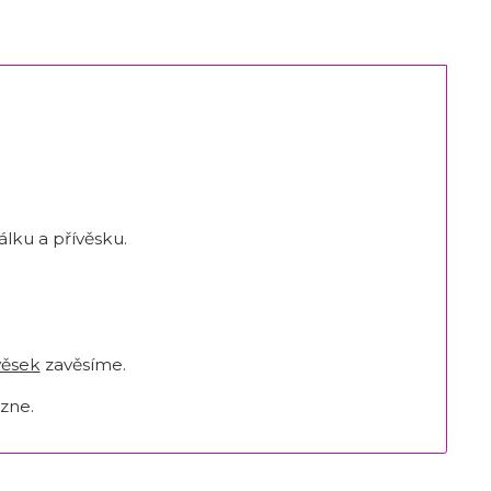
lku a přívěsku.
věsek
zavěsíme.
zne.