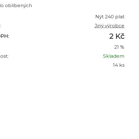
do oblíbených
Nýt 240 plat
:
Jiný výrobce
2 Kč
DPH:
21 %
ost:
Skladem
14 ks