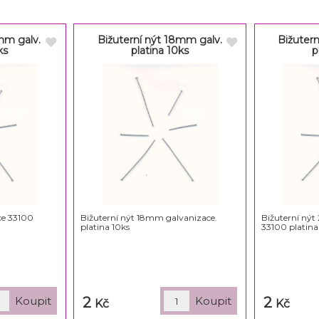
mm galv.
Bižuterní nýt 18mm galv.
Bižuter
ks
platina 10ks
p
ce 33100
Bižuterní nýt 18mm galvanizace.
Bižuterní ný
platina 10ks
33100 platina 
2
2
Kč
Kč