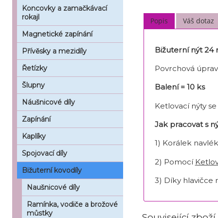
Koncovky a zamačkávací
rokajl
Popis
Váš dotaz
Magnetické zapínání
Bižuterní nýt 2
Přívěsky a mezidíly
Povrchová úprav
Řetízky
Šlupny
Balení = 10 ks
Náušnicové díly
Ketlovací nýty s
Zapínání
Jak pracovat s 
Kaplíky
1) Korálek navlé
Spojovací díly
2) Pomocí
Ketlov
Bižuterní kovodíly
3) Díky hlavičce
Naušnicové díly
Ramínka, vodiče a brožové
můstky
Související zboží