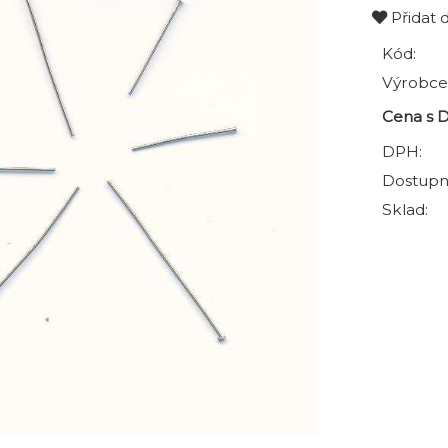
Přidat 
Kód:
Výrobce
Cena s 
DPH:
Dostupn
Sklad: