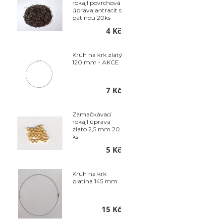
rokajl povrchová
úprava antracit s
patinou 20ks
4 Kč
Kruh na krk zlatý
120 mm - AKCE
7 Kč
Zamačkávací
rokajl úprava
zlato 2,5 mm 20
ks
5 Kč
Kruh na krk
platina 145 mm
15 Kč