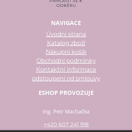
NAVIGACE
Úvodní strana
Katalog zboží
Nákupní košík
Obchodní podmínky
Kontaktní informace
odstoupeni od smlouvy
ESHOP PROVOZUJE
Ing. Petr Machačka
+420 607 241 918