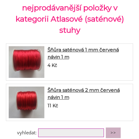
nejprodávanější položky v
kategorii Atlasové (saténové)
stuhy
Šňůra saténová 1 mm červená
návin 1 m
4
Kč
Šňůra saténová 2 mm červená
návin 1 m
11
Kč
vyhledat: