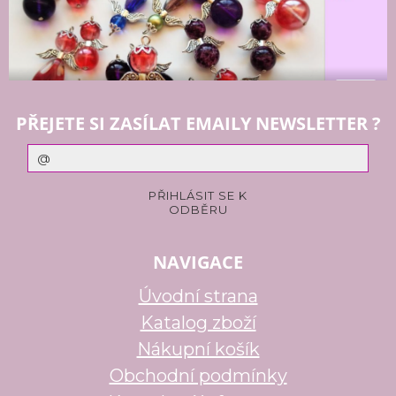
PŘEJETE SI ZASÍLAT EMAILY NEWSLETTER ?
NAVIGACE
Úvodní strana
Katalog zboží
Nákupní košík
Obchodní podmínky