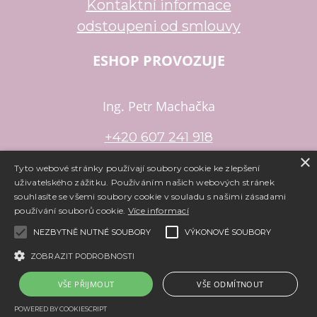
Kontaktní informace
odstoupeni od smlouvy
ESHOP PROVOZUJE
Ing. Petr Machačka
+420 607 241 918
×
petr.machacka@email.cz
Tyto webové stránky používají soubory cookie ke zlepšení
uživatelského zážitku. Používáním našich webových stránek
souhlasíte se všemi soubory cookie v souladu s našimi zásadami
používání souborů cookie.
Více informací
Copyright ©
www.e-koralky.cz
,
provozováno na systému
tvorba
NEZBYTNĚ NUTNÉ SOUBORY
VÝKONOVÉ SOUBORY
e-shopu
a
pronájem e-shopu
Shop5.cz
ZOBRAZIT PODROBNOSTI
VŠE PŘIJMOUT
VŠE ODMÍTNOUT
POWERED BY COOKIESCRIPT