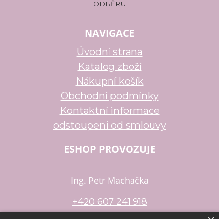
NAVIGACE
Úvodní strana
Katalog zboží
Nákupní košík
Obchodní podmínky
Kontaktní informace
odstoupeni od smlouvy
ESHOP PROVOZUJE
Ing. Petr Machačka
+420 607 241 918