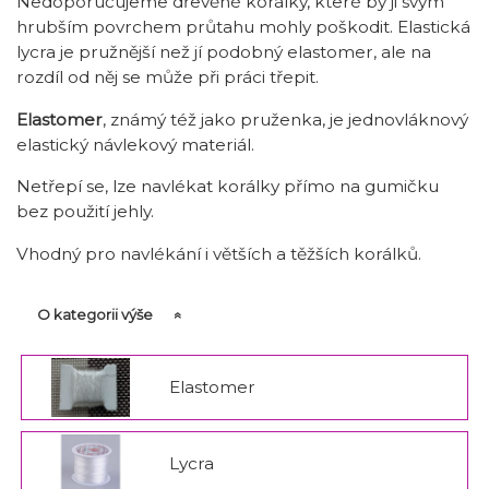
Nedoporučujeme dřevěné korálky, které by ji svým
hrubším povrchem průtahu mohly poškodit. Elastická
lycra je pružnější než jí podobný elastomer, ale na
rozdíl od něj se může při práci třepit.
Elastomer
, známý též jako pruženka, je jednovláknový
elastický návlekový materiál.
Netřepí se, lze navlékat korálky přímo na gumičku
bez použití jehly.
Vhodný pro navlékání i větších a těžších korálků.
O kategorii výše
Elastomer
Lycra