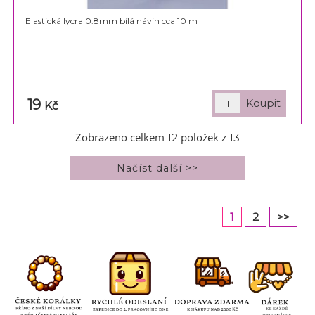
Elastická lycra 0.8mm bílá návin cca 10 m
19
Kč
Zobrazeno celkem
položek z
12
13
1
2
>>