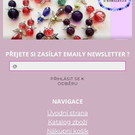
PŘEJETE SI ZASÍLAT EMAILY NEWSLETTER ?
NAVIGACE
Úvodní strana
Katalog zboží
Nákupní košík