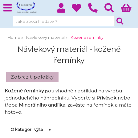
Home
Návlekový materiál
Kožené řemínky
Návlekový materiál - kožené
řemínky
Kožené řemínky
jsou vhodné například na výrobu
jednoduchého náhrdelníku. Vyberte si
Přívěsek
nebo
třeba
Minerálního andílka
,
zavěste na řemínek a máte
hotovo.
O kategorii výše