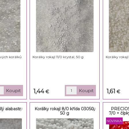
vých korálků
Korálky rokajl 11/0 krystal, 50 g
Korálky rokajl
1,44
1,61
€
€
ílý alabastr
Korálky rokajl 8/0 křída 03050,
PRECIOSA
50 g
7/0 + číp