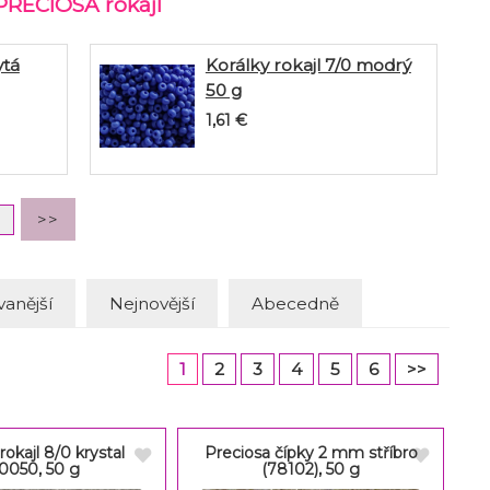
 PRECIOSA rokajl
ytá
Korálky rokajl 7/0 modrý
50 g
1,61
€
anější
Nejnovější
Abecedně
1
2
3
4
5
6
>>
rokajl 8/0 krystal
Preciosa čípky 2 mm stříbro
0050, 50 g
(78102), 50 g