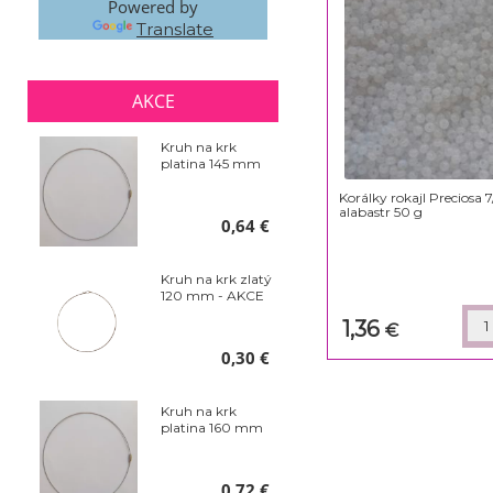
Powered by
Translate
AKCE
Kruh na krk
platina 145 mm
Korálky rokajl Preciosa 7
alabastr 50 g
0,64 €
Kruh na krk zlatý
120 mm - AKCE
1,36
€
0,30 €
Kruh na krk
platina 160 mm
0,72 €