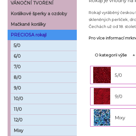
Rokajl je vhodný na k
VÁNOČNÍ TVOŘENÍ
Rokajl vyráběný českou 
Korálkové šperky a ozdoby
skleněných perliček, dro
Mačkané korálky
Čechách už od 18. století
PRECIOSA rokajl
Pro více informací mrk
5/0
O kategorii výše
6/0
7/0
5/0
8/0
9/0
9/0
10/0
11/0
Mixy
12/0
Mixy