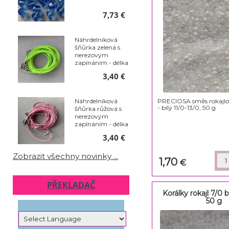
7,73 €
Náhrdelníková
šňůrka zelená s
nerezovým
zapínáním - délka
50 cm - balení 10
3,40 €
ks
PRECIOSA směs rokajlo
Náhrdelníková
- bílý 11/0-13/0, 50 g
šňůrka růžová s
nerezovým
zapínáním - délka
50 cm - balení 10
3,40 €
ks
Zobrazit všechny novinky ...
1,70
€
PŘEKLADAČ
Korálky rokajl 7/0 b
50 g