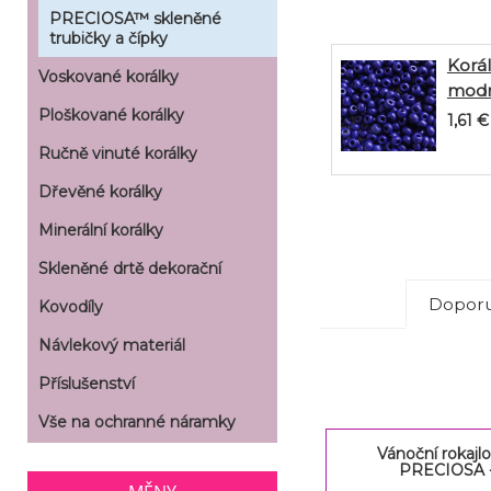
PRECIOSA™ skleněné
trubičky a čípky
Korál
Voskované korálky
modr
Ploškované korálky
1,61
€
Ručně vinuté korálky
Dřevěné korálky
Minerální korálky
Skleněné drtě dekorační
Doporu
Kovodíly
Návlekový materiál
Příslušenství
Vše na ochranné náramky
Vánoční rokajl
PRECIOSA -