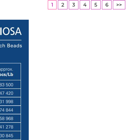
1
2
3
4
5
6
>>