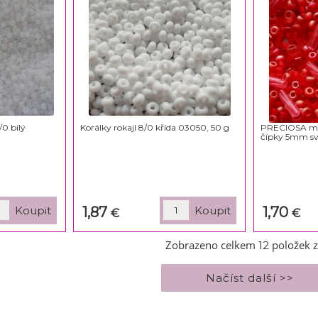
/0 bílý
Korálky rokajl 8/0 křída 03050, 50 g
PRECIOSA mix 
čípky 5mm sv
1,87
1,70
€
€
Zobrazeno celkem
položek 
12