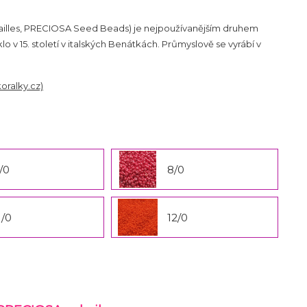
ocailles, PRECIOSA Seed Beads) je nejpoužívanějším druhem
v 15. století v italských Benátkách. Průmyslově se vyrábí v
koralky.cz)
/0
8/0
1/0
12/0