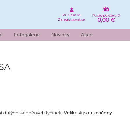
Přihlásit se
Počet položek: 0
0,00 €
Zaregistrovat se
í
Fotogalerie
Novinky
Akce
OSA
ní dutých skleněných tyčinek.
Velikosti jsou značeny