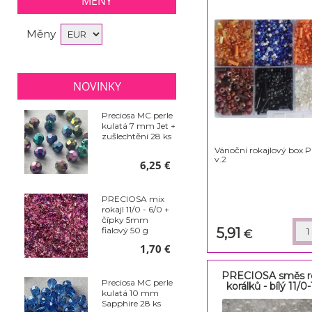
MĚNY
Měny
NOVINKY
Preciosa MC perle
kulatá 7 mm Jet +
zušlechtění 28 ks
Vánoční rokajlový box 
v.2
6,25 €
PRECIOSA mix
rokajl 11/0 - 6/0 +
čípky 5mm
5,91
fialový 50 g
€
1,70 €
PRECIOSA směs ro
Preciosa MC perle
korálků - bílý 11/0
kulatá 10 mm
Sapphire 28 ks