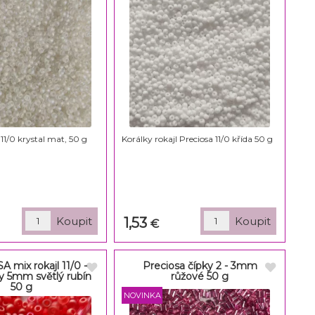
 11/0 krystal mat, 50 g
Korálky rokajl Preciosa 11/0 křída 50 g
1,53
€
 mix rokajl 11/0 -
Preciosa čípky 2 - 3mm
ky 5mm světlý rubín
růžové 50 g
50 g