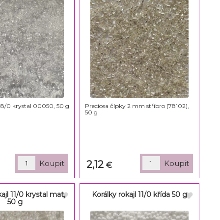
l 8/0 krystal 00050, 50 g
Preciosa čípky 2 mm stříbro (78102),
50 g
2,12
€
ajl 11/0 krystal mat,
Korálky rokajl 11/0 křída 50 g
50 g