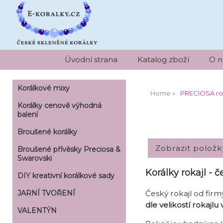
Úvodní strana
Katalog zboží
O n
Korálkové mixy
Home
PRECIOSA ro
Korálky cenově výhodná
balení
Broušené korálky
Broušené přívěsky Preciosa &
Swarovski
Korálky rokajl - č
DIY kreativní korálkové sady
Český rokajl od fir
JARNÍ TVOŘENÍ
dle velikostí rokajlu
VALENTÝN