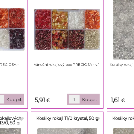
PRECIOSA -
Vánoční rokajlový box PRECIOSA - v.1
Korálky rokaj
5,91
1,61
€
€
kajlových
Korálky rokajl 11/0 krystal, 50 g
Korálky rok
-13/0, 50 g