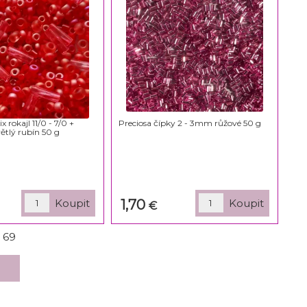
rokajl 11/0 - 7/0 +
Preciosa čípky 2 - 3mm růžové 50 g
ětlý rubín 50 g
1,70
€
z
69