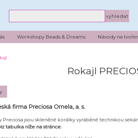
ás
Workshopy Beads & Dreams
Návody na tvořen
kajl
Rokajl PRECI
eská firma Preciosa Ornela, a. s.
my Preciosa jsou skleněné korálky vyráběné technikou seká
 viz tabulka níže na stránce.