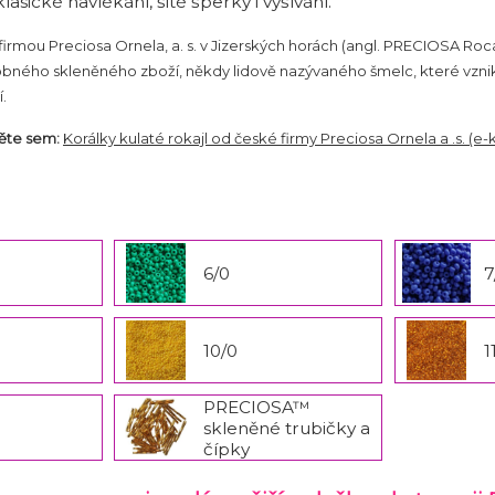
lasické navlékání, šité šperky i vyšívání.
firmou Preciosa Ornela, a. s. v Jizerských horách (angl. PRECIOSA R
bného skleněného zboží, někdy lidově nazývaného šmelc, které vzniklo 
.
něte sem:
Korálky kulaté rokajl od české firmy Preciosa Ornela a .s. (e-
6/0
7
10/0
1
PRECIOSA™
skleněné trubičky a
čípky