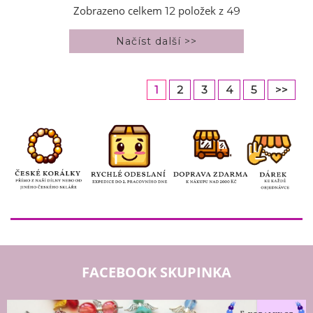
Zobrazeno celkem
položek z
12
49
1
2
3
4
5
>>
FACEBOOK SKUPINKA