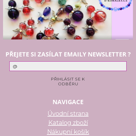
PŘEJETE SI ZASÍLAT EMAILY NEWSLETTER ?
NAVIGACE
Úvodní strana
Katalog zboží
Nákupní košík