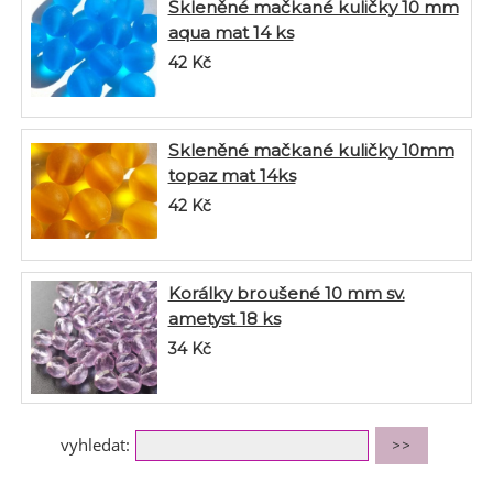
Skleněné mačkané kuličky 10 mm
aqua mat 14 ks
42
Kč
Skleněné mačkané kuličky 10mm
topaz mat 14ks
42
Kč
Korálky broušené 10 mm sv.
ametyst 18 ks
34
Kč
vyhledat: