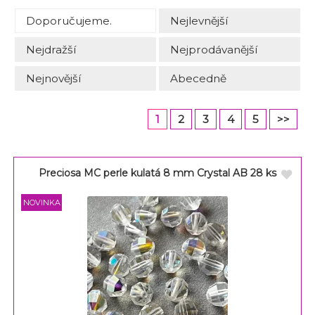
Doporučujeme.
Nejlevnější
Nejdražší
Nejprodávanější
Nejnovější
Abecedně
1
2
3
4
5
>>
Preciosa MC perle kulatá 8 mm Crystal AB 28 ks