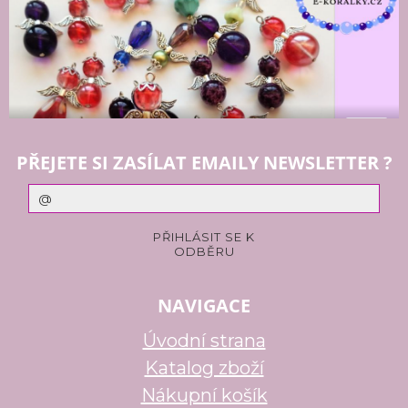
PŘEJETE SI ZASÍLAT EMAILY NEWSLETTER ?
NAVIGACE
Úvodní strana
Katalog zboží
Nákupní košík