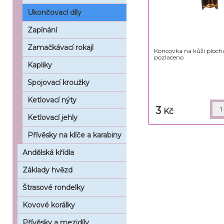
Ukončovací díly
Zapínání
Zamačkávací rokajl
Koncovka na kůži ploch
pozlaceno
Kapliky
Spojovací kroužky
Ketlovací nýty
3
Kč
Ketlovací jehly
Přívěsky na klíče a karabiny
Andělská křídla
Základy hvězd
Štrasové rondelky
Kovové korálky
Přívěsky a mezidíly