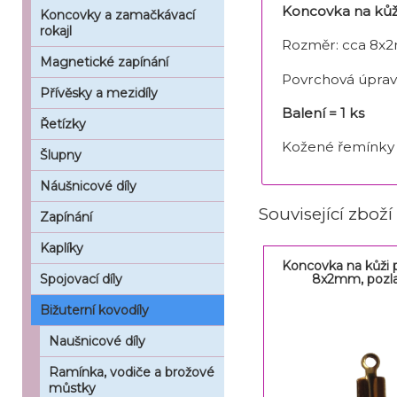
Koncovka na kůž
Koncovky a zamačkávací
rokajl
Rozměr: cca 8x
Magnetické zapínání
Povrchová úprav
Přívěsky a mezidíly
Balení = 1 ks
Řetízky
Kožené řemínky
Šlupny
Náušnicové díly
Související zboží
Zapínání
Kaplíky
Koncovka na kůži p
8x2mm, pozl
Spojovací díly
Bižuterní kovodíly
Naušnicové díly
Ramínka, vodiče a brožové
můstky