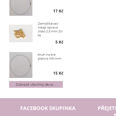
17 Kč
Zamačkávací
rokajl úprava
zlato 2,5 mm 20
ks
5 Kč
Kruh na krk
platina 145 mm
15 Kč
Zobrazit všechny akce ...
FACEBOOK SKUPINKA
PŘEJET