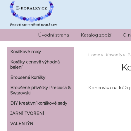
Úvodní strana
Katalog zboží
O n
Korálkové mixy
Home
Kovodíly
B
Korálky cenově výhodná
Ko
balení
Broušené korálky
Koncovka na kůži 
Broušené přívěsky Preciosa &
Swarovski
DIY kreativní korálkové sady
JARNÍ TVOŘENÍ
VALENTÝN