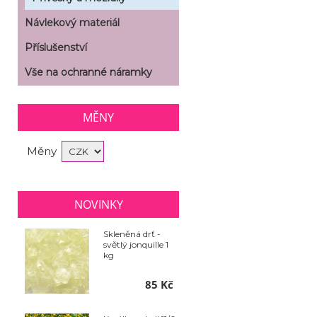
Návlekový materiál
Příslušenství
Vše na ochranné náramky
MĚNY
Měny
NOVINKY
Skleněná drť -
světlý jonquille 1
kg
85 Kč