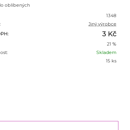
do oblíbených
1348
:
Jiný výrobce
3 Kč
DPH:
21 %
ost:
Skladem
15 ks