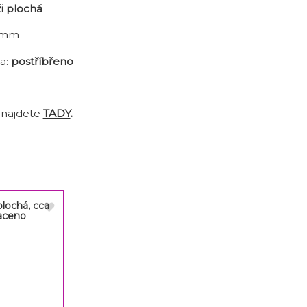
i plochá
2mm
a:
postříbřeno
 najdete
TADY
.
lochá, cca
aceno