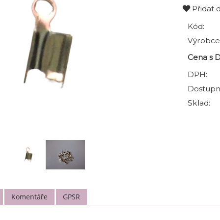
Přidat 
Kód:
Výrobce
Cena s 
DPH:
Dostupn
Sklad:
Komentáře
GPSR