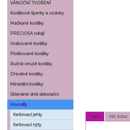
VÁNOČNÍ TVOŘENÍ
Korálkové šperky a ozdoby
Mačkané korálky
PRECIOSA rokajl
Voskované korálky
Ploškované korálky
Ručně vinuté korálky
Dřevěné korálky
Minerální korálky
Skleněné drtě dekorační
Kovodíly
Ketlovací jehly
Popis
Váš dotaz
Ketlovací nýty