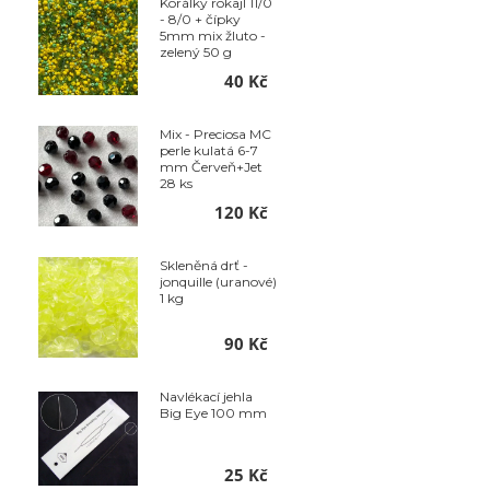
Korálky rokajl 11/0
- 8/0 + čípky
5mm mix žluto -
zelený 50 g
40 Kč
Mix - Preciosa MC
perle kulatá 6-7
mm Červeň+Jet
28 ks
120 Kč
Skleněná drť -
jonquille (uranové)
1 kg
90 Kč
Navlékací jehla
Big Eye 100 mm
25 Kč