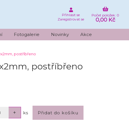
Přihlásit se
Počet položek: 0
0,00 Kč
Zaregistrovat se
í
Fotogalerie
Novinky
Akce
8x2mm, postříbřeno
8x2mm, postříbřeno
ks