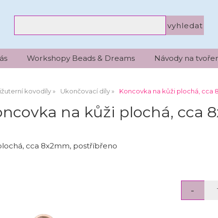
ás
Workshopy Beads & Dreams
Návody na tvořen
ižuterní kovodíly
Ukončovací díly
Koncovka na kůži plochá, cca 
ncovka na kůži plochá, cca 
plochá, cca 8x2mm, postříbřeno