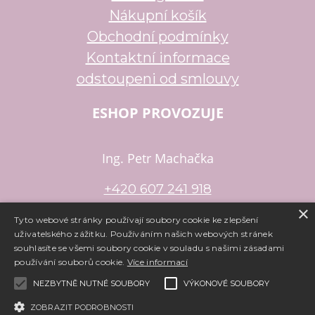
Nákupní košík
Obchodní podmínky
Kontaktní informace
odstoupeni od smlouvy
ESHOP PROVOZUJE
Ing. Petr Machačka
+420 607 241 918
×
petr.machacka@email.cz
Tyto webové stránky používají soubory cookie ke zlepšení
uživatelského zážitku. Používáním našich webových stránek
souhlasíte se všemi soubory cookie v souladu s našimi zásadami
používání souborů cookie.
Více informací
Copyright ©
www.e-koralky.cz
,
provozováno na systému
tvorba
NEZBYTNĚ NUTNÉ SOUBORY
VÝKONOVÉ SOUBORY
e-shopu
a
pronájem e-shopu
Shop5.cz
ZOBRAZIT PODROBNOSTI