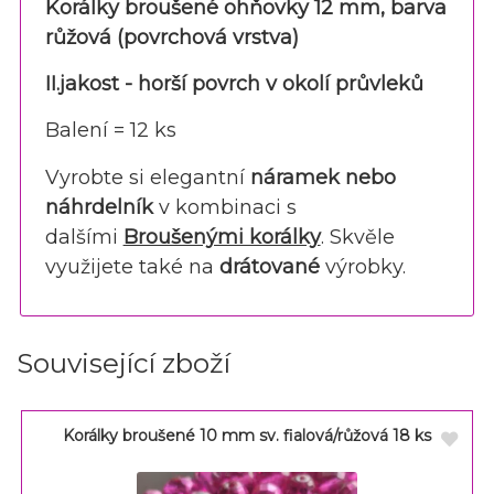
Korálky broušené ohňovky 12 mm, barva
růžová (povrchová vrstva)
II.jakost - horší povrch v okolí průvleků
Balení = 12 ks
Vyrobte si elegantní
náramek nebo
náhrdelník
v kombinaci s
dalšími
Broušenými korálky
. Skvěle
využijete také na
drátované
výrobky.
Související zboží
Korálky broušené 10 mm sv. fialová/růžová 18 ks