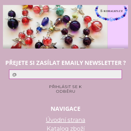
PŘEJETE SI ZASÍLAT EMAILY NEWSLETTER ?
NAVIGACE
Úvodní strana
Katalog zboží