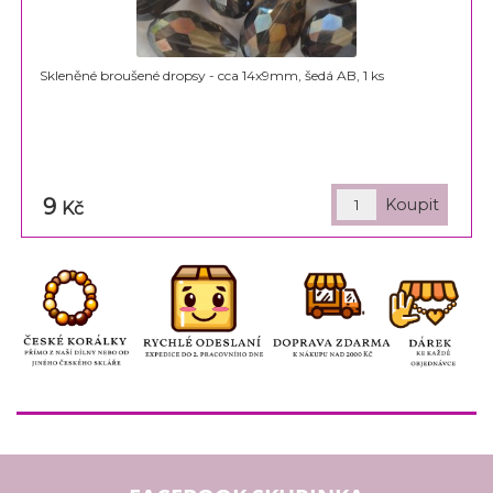
Skleněné broušené dropsy - cca 14x9mm, šedá AB, 1 ks
9
Kč