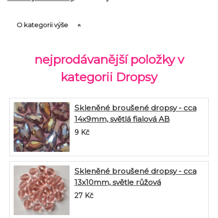
O kategorii výše
nejprodávanější položky v
kategorii Dropsy
Skleněné broušené dropsy - cca
14x9mm, světlá fialová AB
9
Kč
Skleněné broušené dropsy - cca
13x10mm, světle růžová
27
Kč