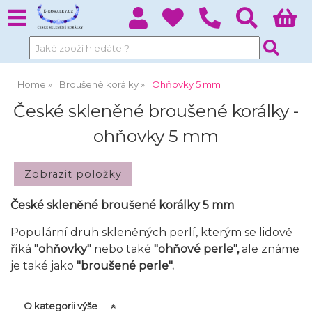
Home
Broušené korálky
Ohňovky 5 mm
České skleněné broušené korálky -
ohňovky 5 mm
České skleněné broušené korálky 5 mm
Populární druh skleněných perlí, kterým se lidově
říká
"ohňovky"
nebo také
"
ohňové perle
",
ale známe
je také jako
"
broušené perle"
.
O kategorii výše