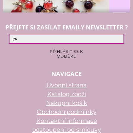
PŘEJETE SI ZASÍLAT EMAILY NEWSLETTER ?
NAVIGACE
Úvodní strana
Katalog zboží
Nákupní košík
Obchodní podmínky
Kontaktní informace
odstoupeni od smlouvy