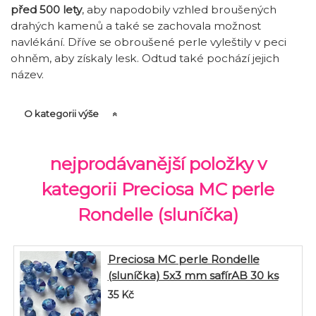
před 500 lety
, aby napodobily vzhled broušených
drahých kamenů a také se zachovala možnost
navlékání. Dříve se obroušené perle vyleštily v peci
ohněm, aby získaly lesk. Odtud také pochází jejich
název.
O kategorii výše
nejprodávanější položky v
kategorii Preciosa MC perle
Rondelle (sluníčka)
Preciosa MC perle Rondelle
(sluníčka) 5x3 mm safírAB 30 ks
35
Kč