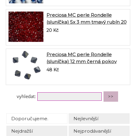
Preciosa MC perle Rondelle
(sluníčka) 5x 3 mm tmavý rubín 20
ks
20
Kč
Preciosa MC perle Rondelle
(sluníčka) 12 mm černá pokov
hematit 6 ks
48
Kč
vyhledat:
Doporučujeme.
Nejlevnější
Nejdražší
Nejprodávanější