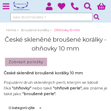
Home
Broušené korálky
Ohňovky 10 mm
České skleněné broušené korálky -
ohňovky 10 mm
České skleněné broušené korálky 10 mm
Populární druh skleněných perlí, kterým se lidově
říká
"ohňovky"
nebo také
"
ohňové perle
",
ale známe je
také jako
"
broušené perle"
.
O kategorii výše