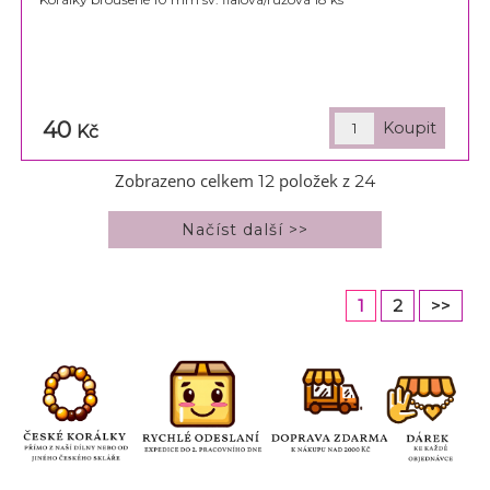
40
Kč
Zobrazeno celkem
položek z
12
24
1
2
>>