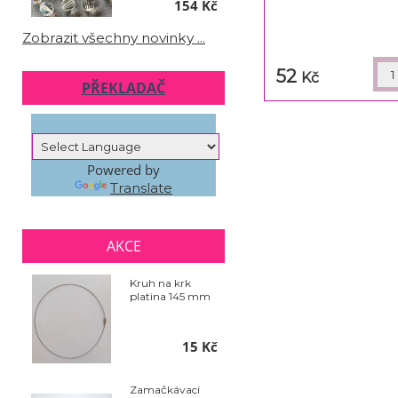
154 Kč
Zobrazit všechny novinky ...
52
Kč
PŘEKLADAČ
Powered by
Translate
AKCE
Kruh na krk
platina 145 mm
15 Kč
Zamačkávací