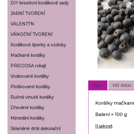
DIY kreativní korálkové sady
JARNÍ TVOŘENÍ
VALENTÝN
VÁNOČNÍ TVOŘENÍ
Korálkové šperky a ozdoby
Mačkané korálky
PRECIOSA rokajl
Voskované korálky
Popis
Váš dotaz
Ploškované korálky
Ručně vinuté korálky
Korálky mačkané
Dřevěné korálky
Balení = 100 g
Minerální korálky
II.jakost
Skleněné drtě dekorační