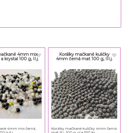
 mačkané 4mm mix
Korálky mačkané kuličky
 a krystal 100 g, II.j.
4mm černá mat 100 g, III.j.
kané 4mm mix černá,
Korálky mačkané kuličky 4mm černá
00 g II.j.
mat III.j. 100 g, cca 950 ks