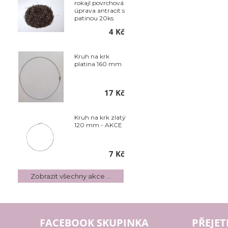
rokajl povrchová
úprava antracit s
patinou 20ks
4 Kč
Kruh na krk
platina 160 mm
17 Kč
Kruh na krk zlatý
120 mm - AKCE
7 Kč
Zobrazit všechny akce ...
FACEBOOK SKUPINKA
PŘEJET