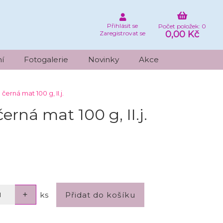
Přihlásit se
Počet položek: 0
0,00 Kč
Zaregistrovat se
í
Fotogalerie
Novinky
Akce
rná mat 100 g, II.j.
ná mat 100 g, II.j.
ks