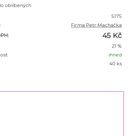
do oblíbených
5175
:
Firma Petr Machačka
45 Kč
DPH:
21 %
ost:
ihned
40 ks