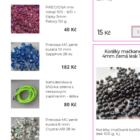
PRECIOSA mix
rokajl 11/0 - 6/0 +
čípky 5mm
fialový 50 g
40 Kč
15
Kč
Preciosa MC perle
kulatá 10 mm
Korálky mačkané
Sapphire 28 ks
4mm černá lesk 10
182 Kč
Náhrdelníková
šňůrka zelená s
nerezovým
zapínáním - délka
50 cm - balení 10
80 Kč
ks
Preciosa MC perle
kulatá 8 mm
Crystal AB 28 ks
Korálky mačkané kulič
lesk 100 g, II.j.