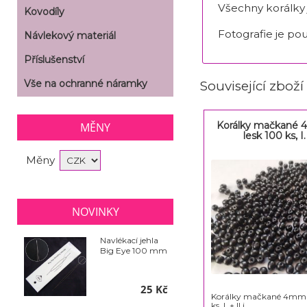
Všechny korálky
Kovodíly
Fotografie je pou
Návlekový materiál
Příslušenství
Vše na ochranné náramky
Související zboží
Korálky mačkané 
MĚNY
lesk 100 ks, I. 
Měny
NOVINKY
Navlékací jehla
Big Eye 100 mm
25 Kč
Korálky mačkané 4mm č
ks, I. + II.j.