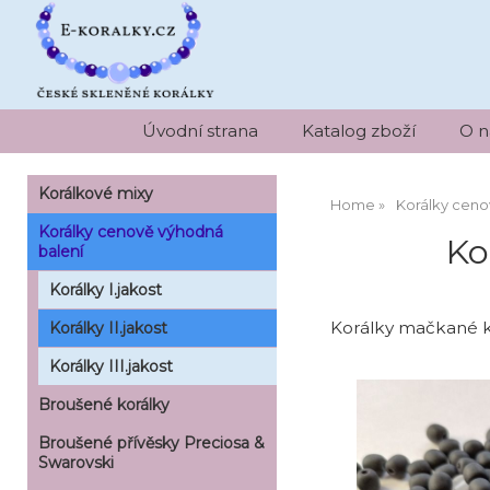
Úvodní strana
Katalog zboží
O n
Korálkové mixy
Home
Korálky ceno
Korálky cenově výhodná
Ko
balení
Korálky I.jakost
Korálky mačkané ku
Korálky II.jakost
Korálky III.jakost
Broušené korálky
Broušené přívěsky Preciosa &
Swarovski