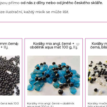
 jsou přímo
od nás z dílny nebo od jiného českého skláře
.
ze ilustrační, každý mixík se může lišit.
4mm černá
Korálky mix angl. černé +
Korálky
+ II.j.
obdélník aqua mat 100 g, II.j.
černá, bílá
ená lesk 100
Korálky mix angl. černé + obdélník
Korálky mač
aqua mat 100 g, II.j.
bílá a krystal 1