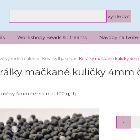
ás
Workshopy Beads & Dreams
Návody na tvořen
vě výhodná balení
Korálky II.jakost
Korálky mačkané kuličky 4mm če
rálky mačkané kuličky 4mm čer
ličky 4mm černá mat 100 g, II.j.