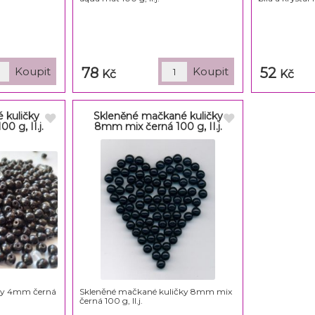
78
52
Kč
Kč
 kuličky
Skleněné mačkané kuličky
0 g, II.j.
8mm mix černá 100 g, II.j.
ky 4mm černá
Skleněné mačkané kuličky 8mm mix
černá 100 g, II.j.