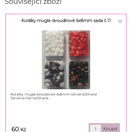
Související zboží
Korálky mugle dvoudírové 6x8mm sada č.11
Korálky mugle dvoudírové 6x8mm červená/žíhané
červená+černá/žíhané ...
60
Kč