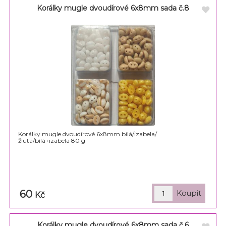
Korálky mugle dvoudírové 6x8mm sada č.8
Korálky mugle dvoudírové 6x8mm bílá/izabela/
žlutá/bílá+izabela 80 g
60
Kč
Korálky mugle dvoudírové 6x8mm sada č.6