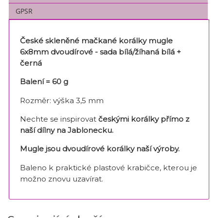
GPSR
České skleněné mačkané korálky mugle
6x8mm dvoudírové - sada bílá/žíhaná bílá +
černá
Balení = 60 g
Rozměr: výška 3,5 mm
Nechte se inspirovat
českými korálky
přímo z
naší dílny na Jablonecku.
Mugle jsou dvoudírové korálky naší výroby.
Baleno k praktické plastové krabičce, kterou je
možno znovu uzavírat.