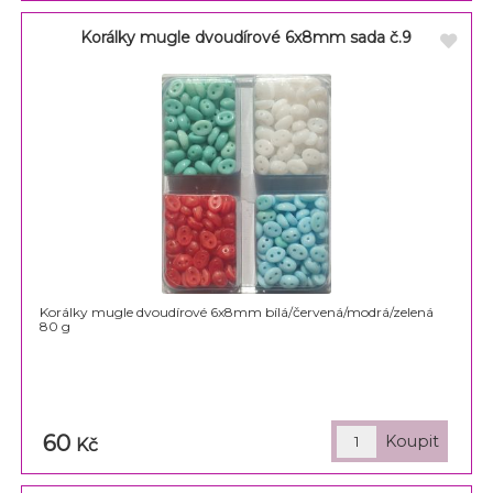
Korálky mugle dvoudírové 6x8mm sada č.9
Korálky mugle dvoudírové 6x8mm bílá/červená/modrá/zelená
80 g
60
Kč