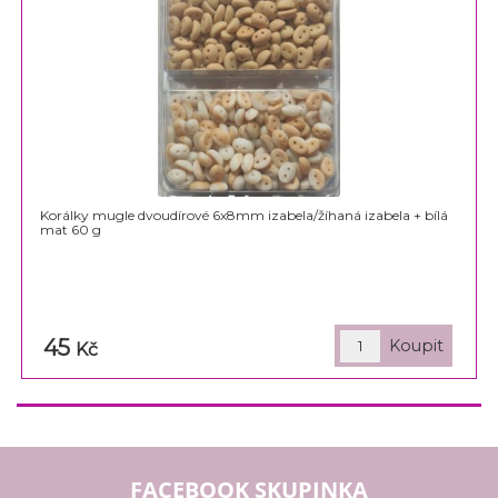
Korálky mugle dvoudírové 6x8mm izabela/žíhaná izabela + bílá
mat 60 g
45
Kč
FACEBOOK SKUPINKA