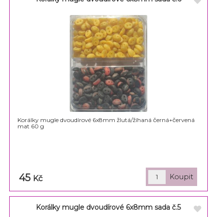
Korálky mugle dvoudírové 6x8mm žlutá/žíhaná černá+červená
mat 60 g
45
Kč
Korálky mugle dvoudírové 6x8mm sada č.5