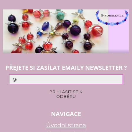
PŘEJETE SI ZASÍLAT EMAILY NEWSLETTER ?
NAVIGACE
Úvodní strana