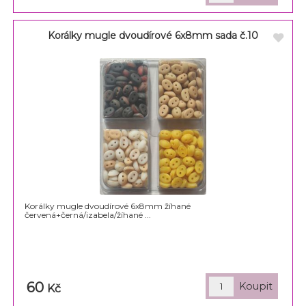
Korálky mugle dvoudírové 6x8mm sada č.10
Korálky mugle dvoudírové 6x8mm žíhané
červená+černá/izabela/žíhané ...
60
Kč