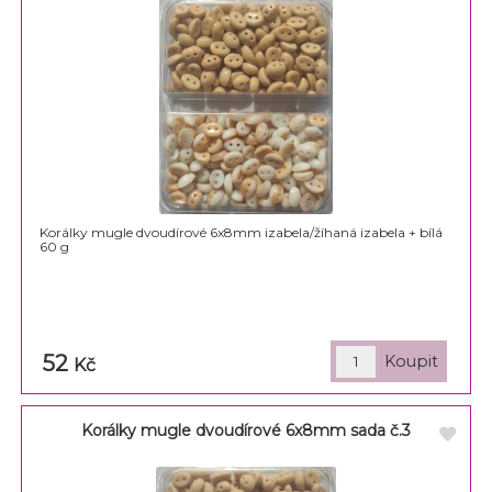
Korálky mugle dvoudírové 6x8mm izabela/žíhaná izabela + bílá
60 g
52
Kč
Korálky mugle dvoudírové 6x8mm sada č.3