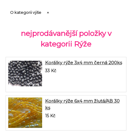
O kategorii výše
nejprodávanější položky v
kategorii Rýže
Korálky rýže 3x4 mm černá 200ks
33
Kč
Korálky rýže 6x4 mm žlutá/AB 30
ks
15
Kč